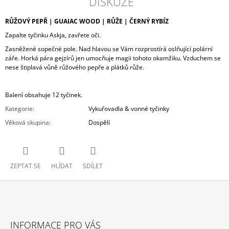
DISKUZE
RŮŽOVÝ PEPŘ | GUAIAC WOOD | RŮŽE | ČERNÝ RYBÍZ
Zapalte tyčinku Askja, zavřete oči.
Zasněžené sopečné pole. Nad hlavou se Vám rozprostírá oslňující polární
záře. Horká pára gejzírů jen umocňuje magii tohoto okamžiku. Vzduchem se
nese štiplavá vůně růžového pepře a plátků růže.
Balení obsahuje 12 tyčinek.
Kategorie
:
Vykuřovadla & vonné tyčinky
Věková skupina
:
Dospělí
ZEPTAT SE
HLÍDAT
SDÍLET
Z
Á
INFORMACE PRO VÁS