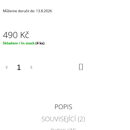
J
E
Můžeme doručit do:
13.8.2026
M
E
490 Kč
IRONIC
CANDLES
Měrná
Skladem / In stock
(4 ks)
-
cena:
SÓJOVÁ
SVÍČKA/
ASSHOLE
REPELENT
DO
KOŠÍKU
290
Kč
POPIS
SOUVISEJÍCÍ (2)