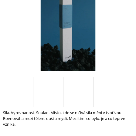
A
J
Í
T
?
HLEDAT
D
O
P
O
Síla. Vyrovnanost. Soulad. Místo, kde se ničivá síla mění v tvořivou.
R
Rovnováha mezi tělem, duší a myslí. Mezi tím, co bylo, je a co teprve
U
vzniká.
Č
U