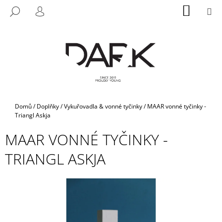
K
Přejít
NÁKUP
M
HLEDAT
na
KOŠÍK
O
PŘIHLÁŠENÍ
ZPĚT
ZPĚT
obsah
Š
Í
C
K
O
P
O
T
Domů
/
Doplňky
/
Vykuřovadla & vonné tyčinky
/
MAAR vonné tyčinky -
Ř
Triangl Askja
E
MAAR VONNÉ TYČINKY -
B
TRIANGL ASKJA
U
J
E
T
E
N