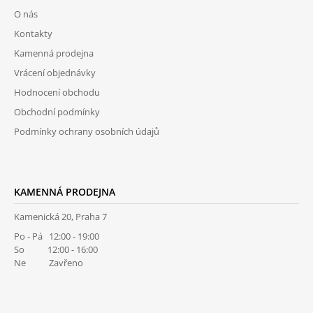
P
O nás
A
Kontakty
T
Kamenná prodejna
Í
Vrácení objednávky
Hodnocení obchodu
Obchodní podmínky
Podmínky ochrany osobních údajů
KAMENNÁ PRODEJNA
Kamenická 20, Praha 7
Po - Pá 12:00 - 19:00
So 12:00 - 16:00
Ne Zavřeno