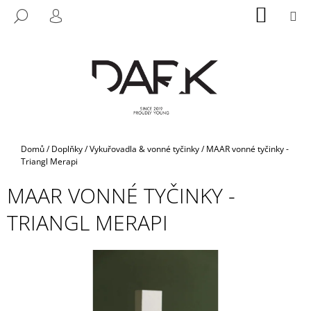
K
Přejít
NÁKUP
M
HLEDAT
na
KOŠÍK
O
PŘIHLÁŠENÍ
ZPĚT
ZPĚT
obsah
Š
Í
C
K
O
P
O
T
Domů
/
Doplňky
/
Vykuřovadla & vonné tyčinky
/
MAAR vonné tyčinky -
Ř
Triangl Merapi
E
MAAR VONNÉ TYČINKY -
B
TRIANGL MERAPI
U
J
E
T
E
N