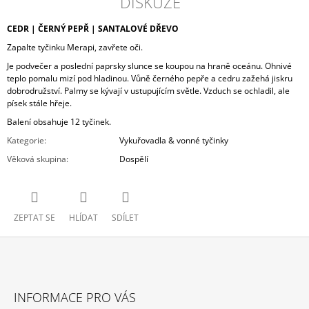
DISKUZE
CEDR | ČERNÝ PEPŘ | SANTALOVÉ DŘEVO
Zapalte tyčinku Merapi, zavřete oči.
Je podvečer a poslední paprsky slunce se koupou na hraně oceánu. Ohnivé
teplo pomalu mizí pod hladinou. Vůně černého pepře a cedru zažehá jiskru
dobrodružství. Palmy se kývají v ustupujícím světle. Vzduch se ochladil, ale
písek stále hřeje.
Balení obsahuje 12 tyčinek.
Kategorie
:
Vykuřovadla & vonné tyčinky
Věková skupina
:
Dospělí
ZEPTAT SE
HLÍDAT
SDÍLET
Z
Á
INFORMACE PRO VÁS
P