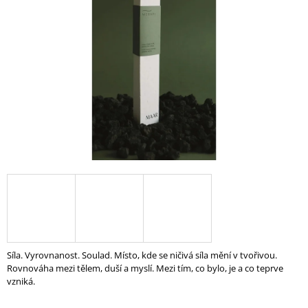
A
J
Í
T
?
HLEDAT
D
O
P
O
Síla. Vyrovnanost. Soulad. Místo, kde se ničivá síla mění v tvořivou.
R
Rovnováha mezi tělem, duší a myslí. Mezi tím, co bylo, je a co teprve
U
vzniká.
Č
U