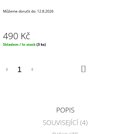
J
E
Můžeme doručit do:
12.8.2026
M
E
490 Kč
CHOKER
/
Měrná
Skladem / In stock
(3 ks)
NÁHRDELNÍK
cena:
-
ČERNÝ
SE
STŘÍBRNÝM
DO
KOŠÍKU
DLOUHÝM
ŘETÍZKEM
A
SRDÍČKEM
450
Kč
POPIS
SOUVISEJÍCÍ (4)