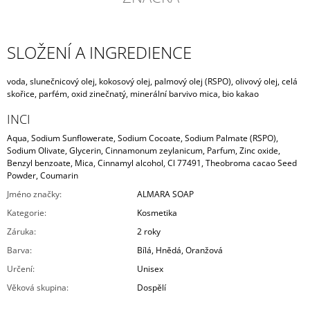
SLOŽENÍ A INGREDIENCE
voda
,
slunečnicový olej
,
kokosový olej
,
palmový olej (RSPO)
,
olivový olej
,
celá
skořice
,
parfém
,
oxid zinečnatý
,
minerální barvivo mica
,
bio kakao
INCI
Aqua, Sodium Sunflowerate, Sodium Cocoate, Sodium Palmate (RSPO),
Sodium Olivate, Glycerin, Cinnamonum zeylanicum, Parfum, Zinc oxide,
Benzyl benzoate, Mica, Cinnamyl alcohol, Cl 77491, Theobroma cacao Seed
Powder, Coumarin
Jméno značky
:
ALMARA SOAP
Kategorie
:
Kosmetika
Záruka
:
2 roky
Barva
:
Bílá
,
Hnědá
,
Oranžová
Určení
:
Unisex
Věková skupina
:
Dospělí