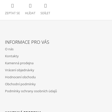
ZEPTAT SE
HLÍDAT
SDÍLET
Z
Á
INFORMACE PRO VÁS
P
O nás
A
Kontakty
T
Kamenná prodejna
Í
Vrácení objednávky
Hodnocení obchodu
Obchodní podmínky
Podmínky ochrany osobních údajů