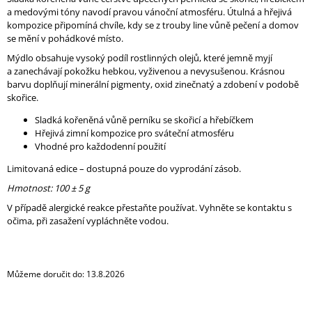
J
a medovými tóny navodí pravou vánoční atmosféru. Útulná a hřejivá
E
kompozice připomíná chvíle, kdy se z trouby line vůně pečení a domov
M
se mění v pohádkové místo.
E
Mýdlo obsahuje vysoký podíl rostlinných olejů, které jemně myjí
a zanechávají pokožku hebkou, vyživenou a nevysušenou. Krásnou
IPHONE
barvu doplňují minerální pigmenty, oxid zinečnatý a zdobení v podobě
CROSSBODY
skořice.
KRYT
/
Sladká kořeněná vůně perníku se skořicí a hřebíčkem
ZÁVĚS
Hřejivá zimní kompozice pro sváteční atmosféru
NA
Vhodné pro každodenní použití
TELEFON
S
Limitovaná edice – dostupná pouze do vyprodání zásob.
POPRUHEM
Hmotnost: 100 ± 5 g
-
ČERNÝ
V případě alergické reakce přestaňte používat. Vyhněte se kontaktu s
KRYT
očima, při zasažení vypláchněte vodou.
/
ČERNÝ
POPRUH
550
Můžeme doručit do:
13.8.2026
Kč