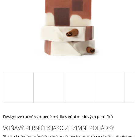
A
J
Í
T
?
HLEDAT
D
O
P
O
Designové ručně vyrobené mýdlo s vůní medových perníčků
R
U
VOŇAVÝ PERNÍČEK JAKO ZE ZIMNÍ POHÁDKY
Č
U
Sladká kořeněná vůně čerstvě upečených perníčků se skořicí, hřebíčkem