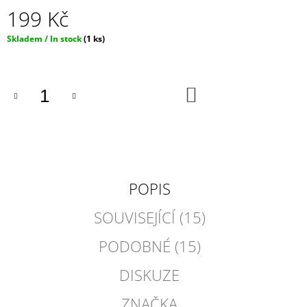
199 Kč
Měrná
Skladem / In stock
(1 ks)
cena:
DO
KOŠÍKU
POPIS
SOUVISEJÍCÍ (15)
PODOBNÉ (15)
DISKUZE
ZNAČKA