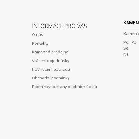
Z
Á
KAMEN
INFORMACE PRO VÁS
P
Kamenic
O nás
A
Po - Pá 
Kontakty
T
So 12:
Kamenná prodejna
Í
Ne Z
Vrácení objednávky
Hodnocení obchodu
Obchodní podmínky
Podmínky ochrany osobních údajů