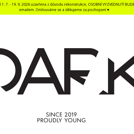
í 1. 7. - 19. 9. 2026 uzavřena z důvodu rekonstrukce, OSOBNÍ VYZVEDNUTÍ BUD
emailem. Omlouváme se a děkujeme za pochopení ♥
CO POTŘEBUJETE NAJÍT?
HLEDAT
DOPORUČUJEME
DARK BLACK ČERNÁ DENTÁLNÍ NIT -
ČERNÁ UNISEX E