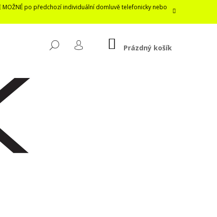
E MOŽNÉ po předchozí individuální domluvě telefonicky nebo
NÁKUPNÍ
HLEDAT
KOŠÍK
Prázdný košík
PŘIHLÁŠENÍ
Následující
LASTICKÁ ROUŠKA /