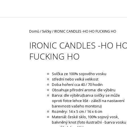
/ ČERNÁ ROUŠKA / TYP FISH
35 Kč
Domů
/
Svíčky
/
IRONIC CANDLES -HO HO FUCKING HO
IRONIC CANDLES -HO H
FUCKING HO
Svíčka ze 100% sojového vosku
střední nebo velká velikost
Doba hoření cca 40 / 70 hodin
Obsahuje přírodní aroma: dle výběru
Barva: dle výběru(barva svíčky se může
oproti fotce lehce lišit - záleží na nastavení
barevnosti vašeho monitoru)
Rozměry: 14 x 5 cm /
16 x 6 cm
Materiál: české sklo, 100% sojový vosk,
balvněný knot (foto ilustrační - barva vosku