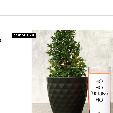
CHARCOAL MENTOL - NÁHRADNÍ
MASKA NA OBLIČ
NÁPLŇ
120 Kč
65 Kč
DARK ORIGINAL
O