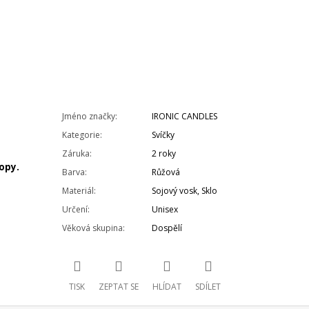
Jméno značky
:
IRONIC CANDLES
Kategorie
:
Svíčky
Záruka
:
2 roky
ropy.
Barva
:
Růžová
Materiál
:
Sojový vosk, Sklo
Určení
:
Unisex
Věková skupina
:
Dospělí
TISK
ZEPTAT SE
HLÍDAT
SDÍLET