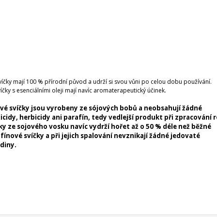
víčky mají 100 % přírodní původ a udrží si svou vůni po celou dobu používání.
íčky s esenciálními oleji mají navíc aromaterapeutický účinek.
vé svíčky jsou vyrobeny ze sójových bobů a neobsahují žádné
icidy, herbicidy ani parafín, tedy vedlejší produkt při zpracování 
ky ze sojového vosku navíc vydrží hořet až o 50 % déle než běžné
fínové svíčky a při jejich spalování nevznikají žádné jedovaté
diny.