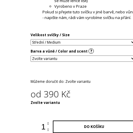
se může lehce lišit)
Vyrobeno v Praze
Pokud si přejete tuto svíčku v jiné barvě, nebo vůn
- napište nám, rádi vám vyrobíme svíčku na přání.
Velikost svíčky / Size
?
Barva a vůně / Color and scent
Můžeme doručit do:
Zvolte variantu
od
390 Kč
Měrná
Zvolte variantu
cena:
DO KOŠÍKU