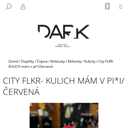
K
Přejít
NÁKUP
M
HLEDAT
na
KOŠÍK
O
PŘIHLÁŠENÍ
ZPĚT
ZPĚT
obsah
Š
Í
C
K
O
P
O
T
Domů
/
Doplňky
/
Čepice / Klobouky / Kšiltovky
/
Kulichy
/
City FLKR-
Ř
KULICH mám v pi*i/červená
E
CITY FLKR- KULICH MÁM V PI*I/
B
ČERVENÁ
U
J
E
T
E
N