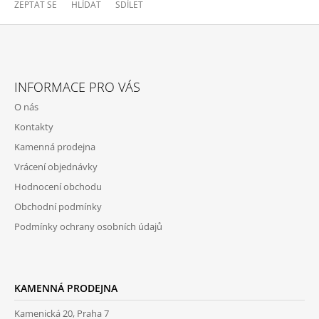
ZEPTAT SE
HLÍDAT
SDÍLET
Z
Á
INFORMACE PRO VÁS
P
O nás
A
Kontakty
T
Kamenná prodejna
Í
Vrácení objednávky
Hodnocení obchodu
Obchodní podmínky
Podmínky ochrany osobních údajů
KAMENNÁ PRODEJNA
Kamenická 20, Praha 7