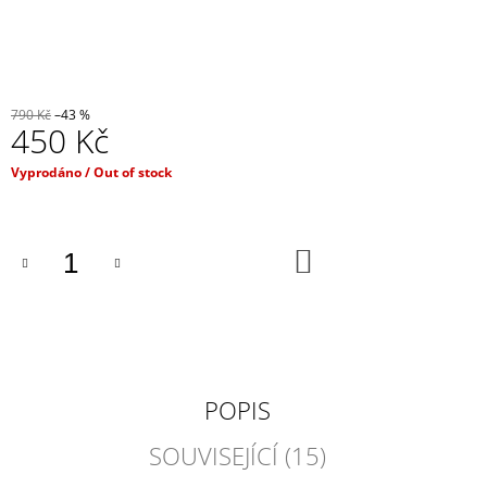
J
E
M
E
790 Kč
–43 %
IRONIC
450 Kč
CANDLES
-
Měrná
Vyprodáno / Out of stock
LEPŠÍ
cena:
ZAPÁLIT
SVÍČKU,
NEŽ
DO
MANŽELA
KOŠÍKU
390
Kč
POPIS
SOUVISEJÍCÍ (15)