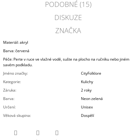
PODOBNÉ (15)
DISKUZE
ZNAČKA
Materiál: akryl
Barva: červená
Péče: Perte v ruce ve vlažné vodě, sušte na plocho na ručníku nebo jiném
savém podkladu.
Jméno značky
:
CityFolklore
Kategorie
:
Kulichy
Záruka
:
2 roky
Barva
:
Neon zelená
Určení
:
Unisex
Věková skupina
:
Dospělí