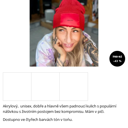
A
J
Í
T
?
790 Kč
–43 %
HLEDAT
D
O
P
O
Akrylový, unisex, dobře a hlavně všem padnoucí kulich s populární
R
nášivkou s životním postojem bez kompromisu. Mám v piči.
U
Dostupno ve čtyřech barvách tón v tońu.
Č
U