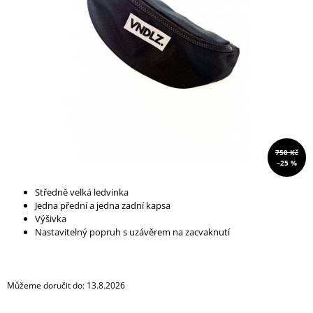
A
J
Í
T
?
750 Kč
HLEDAT
–25 %
Středně velká ledvinka
Jedna přední a jedna zadní kapsa
D
Výšivka
O
Nastavitelný popruh s uzávěrem na zacvaknutí
P
O
R
U
Můžeme doručit do:
13.8.2026
Č
U