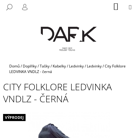
K
Přejít
NÁKUP
M
HLEDAT
na
KOŠÍK
O
PŘIHLÁŠENÍ
ZPĚT
ZPĚT
obsah
Š
Í
C
K
O
P
O
T
Domů
/
Doplňky
/
Tašky / Kabelky / Ledvinky
/
Ledvinky
/
City Folklore
Ř
LEDVINKA VNDLZ - černá
E
CITY FOLKLORE LEDVINKA
B
VNDLZ - ČERNÁ
U
J
E
VÝPRODEJ
T
E
N