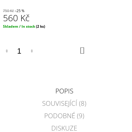
J
E
750 Kč
–25 %
560 Kč
M
E
Měrná
Skladem / In stock
(2 ks)
cena:
IRONIC
CANDLES
-
DO
LEPŠÍ
KOŠÍKU
ZAPÁLIT
SVÍČKU,
NEŽ
MANŽELA
390
Kč
POPIS
SOUVISEJÍCÍ (8)
PODOBNÉ (9)
DISKUZE