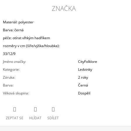
ZNAČKA
Materiál: polyester
Barva: černá
péče: otírat vlhkým hadříkem
rozměry v cm (šíře/výška/hloubka):
33/12/9
Jméno značky
:
CityFolklore
Kategorie
:
Ledvinky
Záruka
:
2 roky
Barva
:
Černá
Věková skupina
:
Dospělí
ZEPTAT SE
HLÍDAT
SDÍLET