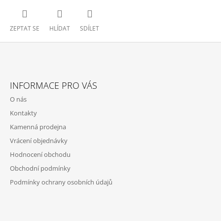
ZEPTAT SE
HLÍDAT
SDÍLET
Z
Á
INFORMACE PRO VÁS
P
O nás
A
Kontakty
T
Kamenná prodejna
Í
Vrácení objednávky
Hodnocení obchodu
Obchodní podmínky
Podmínky ochrany osobních údajů