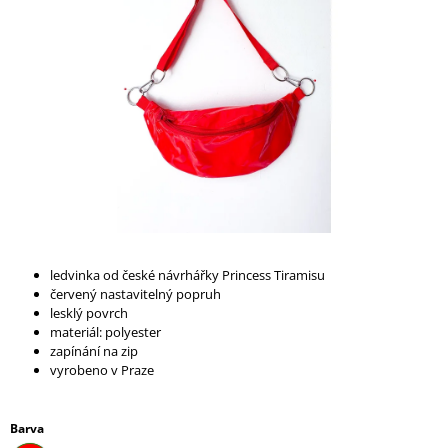
A
J
Í
T
?
HLEDAT
ledvinka od české návrhářky Princess Tiramisu
červený nastavitelný popruh
D
lesklý povrch
O
materiál: polyester
P
zapínání na zip
O
vyrobeno v Praze
R
U
Č
Barva
U