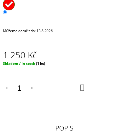
J
E
M
E
Můžeme doručit do:
13.8.2026
IPHONE
CROSSBODY
KRYT
/
1 250 Kč
ZÁVĚS
NA
Měrná
Skladem / In stock
(1 ks)
TELEFON
cena:
S
POPRUHEM
-
ČERNÝ
DO
KOŠÍKU
KRYT
/
ČERNÝ
POPRUH
550
Kč
POPIS