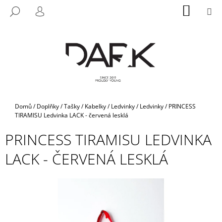
K
Přejít
NÁKUP
M
HLEDAT
na
KOŠÍK
O
PŘIHLÁŠENÍ
ZPĚT
ZPĚT
obsah
Š
Í
C
K
O
P
O
T
Domů
/
Doplňky
/
Tašky / Kabelky / Ledvinky
/
Ledvinky
/
PRINCESS
Ř
TIRAMISU Ledvinka LACK - červená lesklá
E
PRINCESS TIRAMISU LEDVINKA
B
LACK - ČERVENÁ LESKLÁ
U
J
E
T
E
N