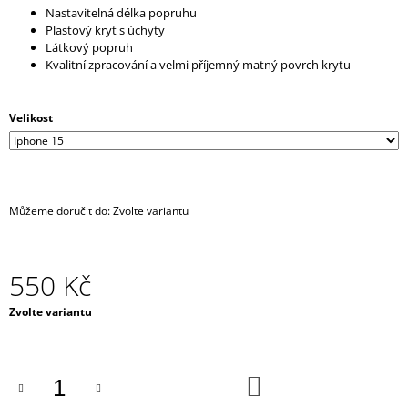
Nastavitelná délka popruhu
J
Plastový kryt s úchyty
E
Látkový popruh
M
Kvalitní zpracování a velmi příjemný matný povrch krytu
E
IPHONE
Velikost
CROSSBODY
KRYT
/
ZÁVĚS
NA
TELEFON
Můžeme doručit do:
Zvolte variantu
S
POPRUHEM
-
ČERNÝ
550 Kč
KRYT
/
ČERNÝ
Měrná
Zvolte variantu
POPRUH
cena:
550
Kč
DO
KOŠÍKU