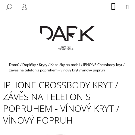
K
Přejít
NÁKUP
M
HLEDAT
na
KOŠÍK
O
PŘIHLÁŠENÍ
ZPĚT
ZPĚT
obsah
Š
Í
C
K
O
P
O
T
Domů
/
Doplňky
/
Kryty / Kapsičky na mobil
/
IPHONE Crossbody kryt /
Ř
závěs na telefon s popruhem - vínový kryt / vínový popruh
E
IPHONE CROSSBODY KRYT /
B
ZÁVĚS NA TELEFON S
U
J
POPRUHEM - VÍNOVÝ KRYT /
E
VÍNOVÝ POPRUH
T
E
N