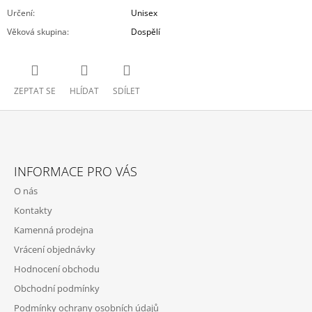
Určení
:
Unisex
Věková skupina
:
Dospělí
ZEPTAT SE
HLÍDAT
SDÍLET
Z
Á
INFORMACE PRO VÁS
P
O nás
A
Kontakty
T
Kamenná prodejna
Í
Vrácení objednávky
Hodnocení obchodu
Obchodní podmínky
Podmínky ochrany osobních údajů