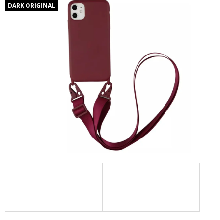
DARK ORIGINAL
A
J
Í
T
?
HLEDAT
D
O
P
O
R
U
Č
U