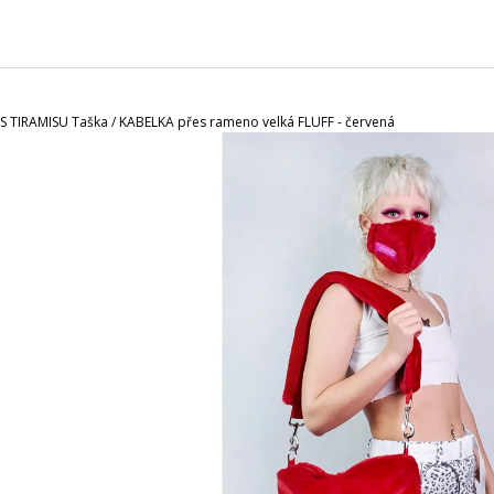
CHARCOAL MENTOL - NÁHRADNÍ
MASKA NA OBLIČ
NÁPLŇ
120 Kč
65 Kč
S TIRAMISU Taška / KABELKA přes rameno velká FLUFF - červená