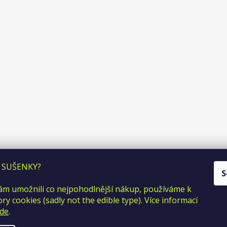
 SUŠENKY?
S
m umožnili co nejpohodlnější nákup, používáme k
y cookies (sadly not the edible type). Více informací
de
.