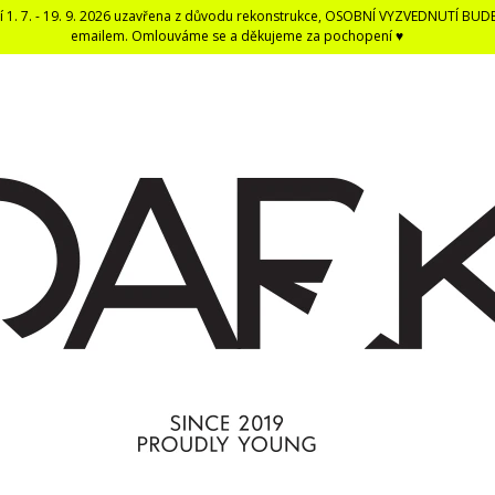
í 1. 7. - 19. 9. 2026 uzavřena z důvodu rekonstrukce, OSOBNÍ VYZVEDNUTÍ BUD
emailem. Omlouváme se a děkujeme za pochopení ♥
CO POTŘEBUJETE NAJÍT?
HLEDAT
DOPORUČUJEME
DARK BLACK ČERNÁ DENTÁLNÍ NIT -
ČERNÁ UNISEX E