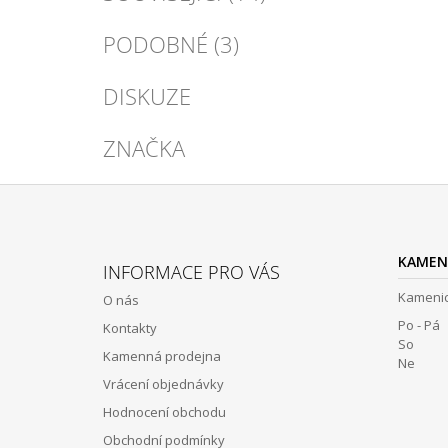
PODOBNÉ (3)
DISKUZE
ZNAČKA
Z
Á
KAMEN
INFORMACE PRO VÁS
P
Kamenic
O nás
A
Po - Pá 
Kontakty
T
So 12:
Kamenná prodejna
Í
Ne Z
Vrácení objednávky
Hodnocení obchodu
Obchodní podmínky