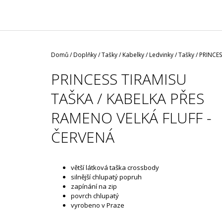
/ ČERNÁ ROUŠKA / TYP FISH
29 Kč
Domů
/
Doplňky
/
Tašky / Kabelky / Ledvinky
/
Tašky
/
PRINCES
PRINCESS TIRAMISU
TAŠKA / KABELKA PŘES
RAMENO VELKÁ FLUFF -
ČERVENÁ
větší látková taška crossbody
silnější chlupatý popruh
zapínání na zip
povrch chlupatý
vyrobeno v Praze