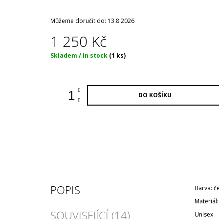
Můžeme doručit do:
13.8.2026
1 250 Kč
Měrná
Skladem / In stock
(1 ks)
cena:
DO KOŠÍKU
POPIS
Barva: č
Materiál:
SOUVISEJÍCÍ (14)
Unisex