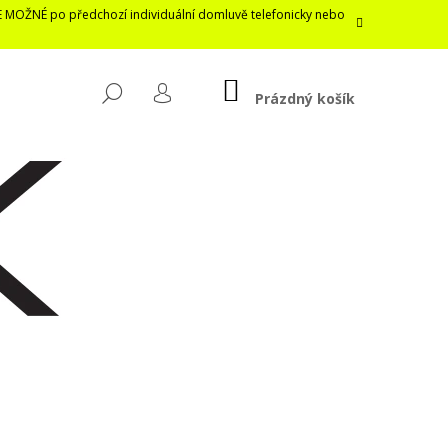
E MOŽNÉ po předchozí individuální domluvě telefonicky nebo
NÁKUPNÍ
HLEDAT
KOŠÍK
Prázdný košík
PŘIHLÁŠENÍ
Následující
LASTICKÁ ROUŠKA /