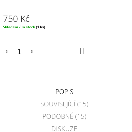
J
E
750 Kč
M
E
Měrná
Skladem / In stock
(1 ks)
cena:
IRONIC
CANDLES
-
DO
ASSHOLE
KOŠÍKU
REPELENT
-
ŽÍHANÁ
290
Kč
POPIS
SOUVISEJÍCÍ (15)
PODOBNÉ (15)
DISKUZE