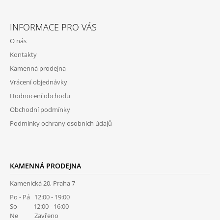
Z
Á
INFORMACE PRO VÁS
P
O nás
A
Kontakty
T
Kamenná prodejna
Í
Vrácení objednávky
Hodnocení obchodu
Obchodní podmínky
Podmínky ochrany osobních údajů
KAMENNÁ PRODEJNA
Kamenická 20, Praha 7
Po - Pá 12:00 - 19:00
So 12:00 - 16:00
Ne Zavřeno