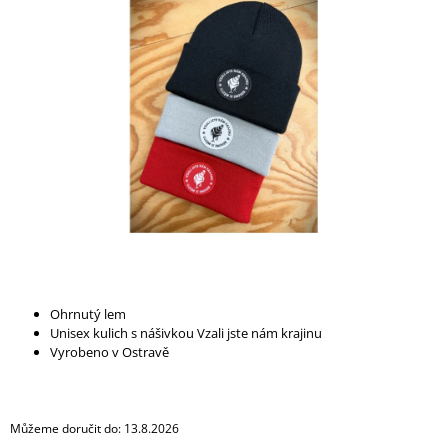
A
J
Í
T
?
HLEDAT
D
Ohrnutý lem
O
Unisex kulich s nášivkou Vzali jste nám krajinu
P
Vyrobeno v Ostravě
O
R
U
Č
Můžeme doručit do:
13.8.2026
U