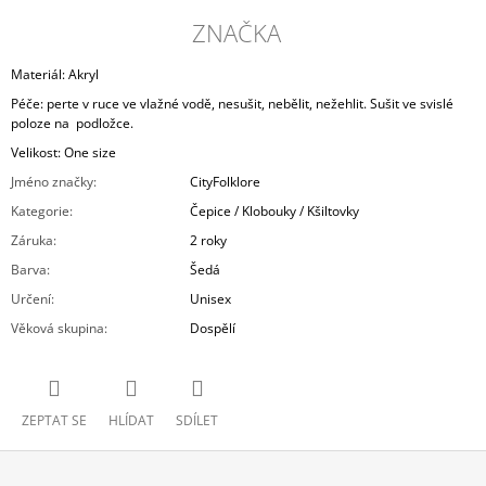
ZNAČKA
Materiál: Akryl
Péče: perte v ruce ve vlažné vodě, nesušit, nebělit, nežehlit. Sušit ve svislé
poloze na
podložce.
Velikost: One size
Jméno značky
:
CityFolklore
Kategorie
:
Čepice / Klobouky / Kšiltovky
Záruka
:
2 roky
Barva
:
Šedá
Určení
:
Unisex
Věková skupina
:
Dospělí
ZEPTAT SE
HLÍDAT
SDÍLET