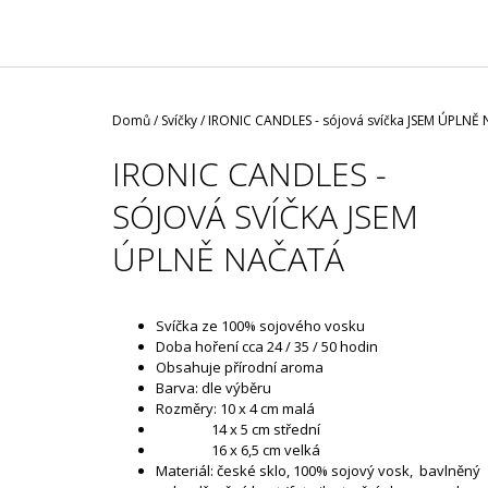
/ ČERNÁ ROUŠKA / TYP FISH
35 Kč
Domů
/
Svíčky
/
IRONIC CANDLES - sójová svíčka JSEM ÚPLNĚ
IRONIC CANDLES -
SÓJOVÁ SVÍČKA JSEM
ÚPLNĚ NAČATÁ
Svíčka ze 100% sojového vosku
Doba hoření cca 24 / 35 / 50 hodin
Obsahuje přírodní aroma
Barva: dle výběru
Rozměry: 10 x 4 cm malá
14 x 5 cm střední
16 x 6,5 cm velká
Materiál: české sklo, 100% sojový vosk, bavlněný