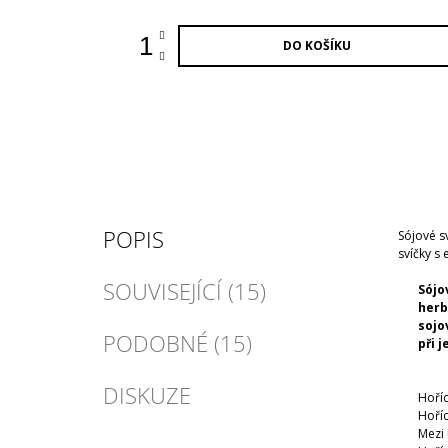
DO KOŠÍKU
POPIS
Sójové s
svíčky s 
SOUVISEJÍCÍ (15)
Sójo
herb
sojo
PODOBNÉ (15)
při 
DISKUZE
Hoříc
Hoříc
Mezi 