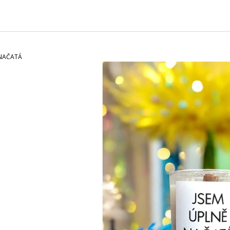
CHARCOAL MENTOL - NÁHRADNÍ
MASKA NA OBLIČ
NÁPLŇ
120 Kč
65 Kč
 NAČATÁ