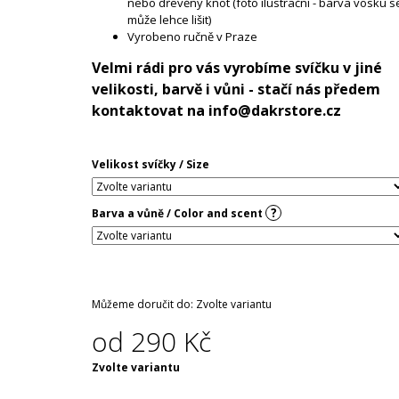
nebo dřevěný knot (foto ilustrační - barva vosku s
může lehce lišit)
Vyrobeno ručně v Praze
Velmi rádi pro vás vyrobíme svíčku v jiné
velikosti, barvě i vůni - stačí nás předem
kontaktovat na
info@dakrstore.cz
Velikost svíčky / Size
?
Barva a vůně / Color and scent
Můžeme doručit do:
Zvolte variantu
od
290 Kč
Měrná
Zvolte variantu
cena: