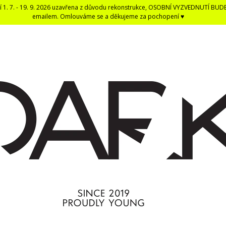
í 1. 7. - 19. 9. 2026 uzavřena z důvodu rekonstrukce, OSOBNÍ VYZVEDNUTÍ BUD
emailem. Omlouváme se a děkujeme za pochopení ♥
CO POTŘEBUJETE NAJÍT?
HLEDAT
DOPORUČUJEME
DARK BLACK ČERNÁ DENTÁLNÍ NIT -
ČERNÁ UNISEX E