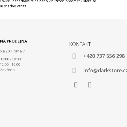
í svíčku nenechávejte na nebo v blízkosti předmětů, které se
 snadno vznítit.
NÁ PRODEJNA
KONTAKT
ká 20, Praha 7
+420 737 556 298
12:00 - 19:00
00 - 16:00
info@darkstore.c
avřeno
Facebook
Instagram