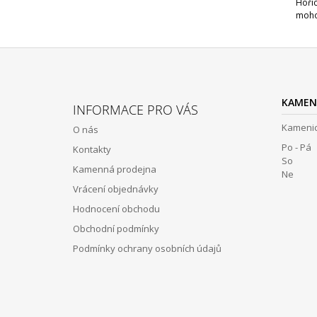
Hoříc
mohou
Z
Á
KAMEN
INFORMACE PRO VÁS
P
Kamenic
O nás
A
Po - Pá 
Kontakty
T
So 12:
Kamenná prodejna
Í
Ne Z
Vrácení objednávky
Hodnocení obchodu
Obchodní podmínky
Podmínky ochrany osobních údajů