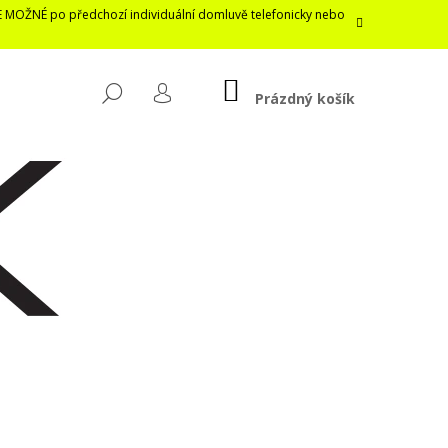
E MOŽNÉ po předchozí individuální domluvě telefonicky nebo
NÁKUPNÍ
HLEDAT
KOŠÍK
Prázdný košík
PŘIHLÁŠENÍ
Následující
LASTICKÁ ROUŠKA /