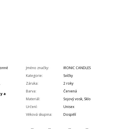
Vonné
Jméno značky
:
IRONIC CANDLES
Kategorie
:
Svíčky
,
Záruka
:
2 roky
Barva
:
Červená
ky a
Materiál
:
Sojový vosk, Sklo
Určení
:
Unisex
Věková skupina
:
Dospělí