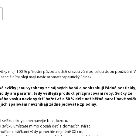
víčky mají 100 % přírodní původ a udrží si svou vůni po celou dobu používání. 
esenciálními oleji mají navíc aromaterapeutický účinek.
vé svíčky jsou vyrobeny ze sójových bobů a neobsahují žádné pesticidy
icidy ani parafín, tedy vedlejší produkt při zpracování ropy. Svíčky ze
vého vosku navíc vydrží hořet až o 50 % déle než běžné parafínové svíč
jejich spalování nevznikají žádné jedovaté zplodiny.
í svíčku nikdy nenechávejte bez dozoru.
í svíčku umístěte mimo dosah dětí a domácích zvířat
hořícími svíčkami vždy ponechte nejméně XX cm.