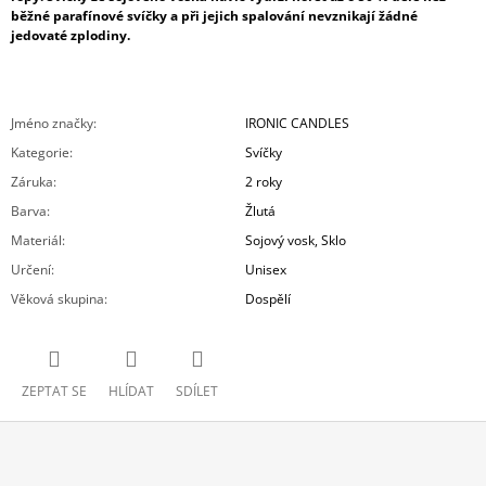
běžné parafínové svíčky a při jejich spalování nevznikají žádné
jedovaté zplodiny.
Jméno značky
:
IRONIC CANDLES
Kategorie
:
Svíčky
Záruka
:
2 roky
Barva
:
Žlutá
Materiál
:
Sojový vosk, Sklo
Určení
:
Unisex
Věková skupina
:
Dospělí
ZEPTAT SE
HLÍDAT
SDÍLET
Z