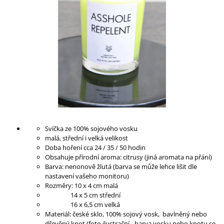
A
J
Í
T
?
HLEDAT
Svíčka ze 100% sojového vosku
malá, střední i velká velikost
Doba hoření cca 24 / 35 / 50 hodin
D
Obsahuje přírodní aroma: citrusy (jiná aromata na přání)
O
Barva: nenonově žlutá (barva se může lehce lišit dle
P
nastavení vašeho monitoru)
O
Rozměry: 10 x 4 cm malá
R
14 x 5 cm střední
U
16 x 6,5 cm velká
Č
Materiál: české sklo, 100% sojový vosk, bavlněný nebo
U
dřevěný knot (foto ilustrační - barva vosku nebo knotu se