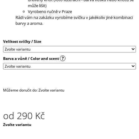
J
může lišit)
E
Vyrobeno ručně v Praze
M
Rádi vám na zakázku vyrobíme svíčku v jakékoliv jiné kombinaci
E
barvy a aroma.
CHOKER
Velikost svíčky / Size
/
NÁHRDELNÍK
-
ČERNÝ
?
Barva a vůně / Color and scent
SE
STŘÍBRNÝM
DLOUHÝM
ŘETÍZKEM
A
SRDÍČKEM
Můžeme doručit do:
Zvolte variantu
450
Kč
od
290 Kč
Měrná
Zvolte variantu
cena: