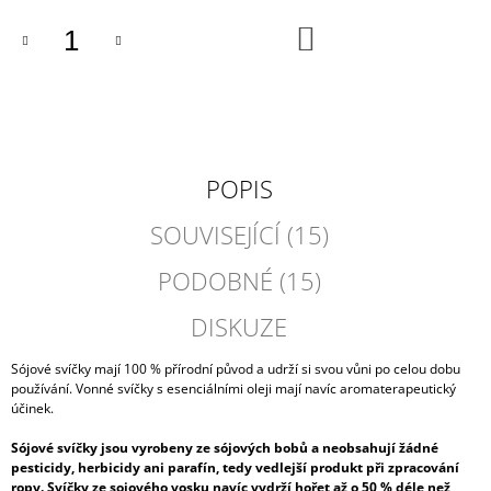
DO
KOŠÍKU
POPIS
SOUVISEJÍCÍ (15)
PODOBNÉ (15)
DISKUZE
Sójové svíčky mají 100 % přírodní původ a udrží si svou vůni po celou dobu
používání. Vonné svíčky s esenciálními oleji mají navíc aromaterapeutický
účinek.
Sójové svíčky jsou vyrobeny ze sójových bobů a neobsahují žádné
pesticidy, herbicidy ani parafín, tedy vedlejší produkt při zpracování
ropy. Svíčky ze sojového vosku navíc vydrží hořet až o 50 % déle než