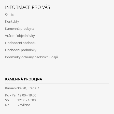
Á
INFORMACE PRO VÁS
P
O nás
A
Kontakty
T
Kamenná prodejna
Í
Vrácení objednávky
Hodnocení obchodu
Obchodní podmínky
Podmínky ochrany osobních údajů
KAMENNÁ PRODEJNA
Kamenická 20, Praha 7
Po - Pá 12:00 - 19:00
So 12:00 - 16:00
Ne Zavřeno