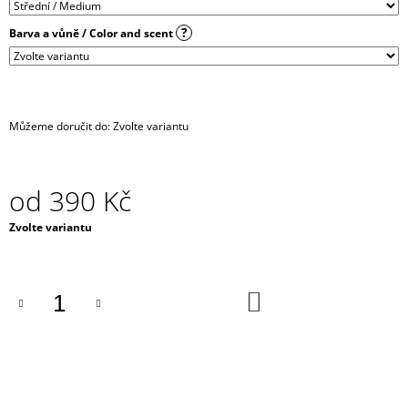
J
E
?
Barva a vůně / Color and scent
M
E
CHOKER
/
Můžeme doručit do:
Zvolte variantu
NÁHRDELNÍK
-
ČERNÝ
SE
od
390 Kč
STŘÍBRNÝM
DLOUHÝM
Měrná
Zvolte variantu
ŘETÍZKEM
cena:
A
SRDÍČKEM
450
DO
Kč
KOŠÍKU