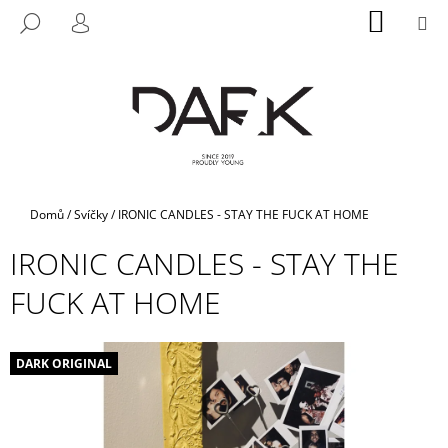
K
Přejít
NÁKUP
M
HLEDAT
na
KOŠÍK
O
PŘIHLÁŠENÍ
ZPĚT
ZPĚT
obsah
Š
Í
C
K
O
P
O
T
Domů
/
Svíčky
/
IRONIC CANDLES - STAY THE FUCK AT HOME
Ř
IRONIC CANDLES - STAY THE
E
B
FUCK AT HOME
U
J
E
DARK ORIGINAL
T
E
N