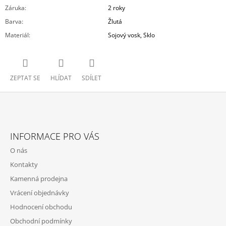
Záruka
:
2 roky
Barva
:
Žlutá
Materiál
:
Sojový vosk, Sklo
ZEPTAT SE
HLÍDAT
SDÍLET
Z
Á
INFORMACE PRO VÁS
P
O nás
A
Kontakty
T
Kamenná prodejna
Í
Vrácení objednávky
Hodnocení obchodu
Obchodní podmínky