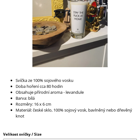
A
J
Í
T
?
HLEDAT
Svíčka ze 100% sojového vosku
Doba hoření cca 80 hodin
Obsahuje přírodní aroma - levandule
D
Barva: bílá
O
Rozměry: 16 x 6 cm
P
Materiál: české sklo, 100% sojový vosk, bavlněný nebo dřevěný
O
knot
R
U
Č
Velikost svíčky / Size
U