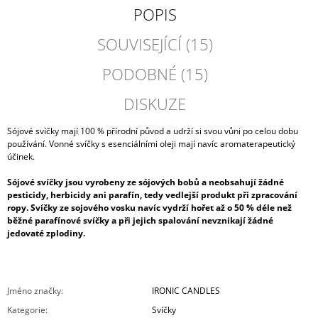
POPIS
SOUVISEJÍCÍ (15)
PODOBNÉ (15)
DISKUZE
Sójové svíčky mají 100 % přírodní původ a udrží si svou vůni po celou dobu
používání. Vonné svíčky s esenciálními oleji mají navíc aromaterapeutický
účinek.
Sójové svíčky jsou vyrobeny ze sójových bobů a neobsahují žádné
pesticidy, herbicidy ani parafín, tedy vedlejší produkt při zpracování
ropy. Svíčky ze sojového vosku navíc vydrží hořet až o 50 % déle než
běžné parafínové svíčky a při jejich spalování nevznikají žádné
jedovaté zplodiny.
Jméno značky
:
IRONIC CANDLES
Kategorie
:
Svíčky