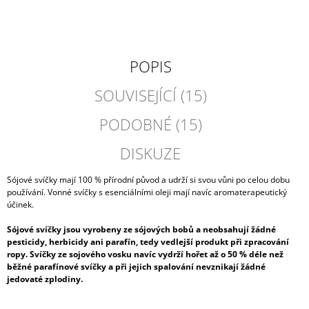
POPIS
SOUVISEJÍCÍ (15)
PODOBNÉ (15)
DISKUZE
Sójové svíčky mají 100 % přírodní původ a udrží si svou vůni po celou dobu
používání. Vonné svíčky s esenciálními oleji mají navíc aromaterapeutický
účinek.
Sójové svíčky jsou vyrobeny ze sójových bobů a neobsahují žádné
pesticidy, herbicidy ani parafín, tedy vedlejší produkt při zpracování
ropy. Svíčky ze sojového vosku navíc vydrží hořet až o 50 % déle než
běžné parafínové svíčky a při jejich spalování nevznikají žádné
jedovaté zplodiny.