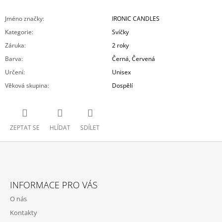
Jméno značky
:
IRONIC CANDLES
Kategorie
:
Svíčky
Záruka
:
2 roky
Barva
:
Černá
,
Červená
Určení
:
Unisex
Věková skupina
:
Dospělí
ZEPTAT SE
HLÍDAT
SDÍLET
Z
Á
INFORMACE PRO VÁS
P
O nás
A
Kontakty
T