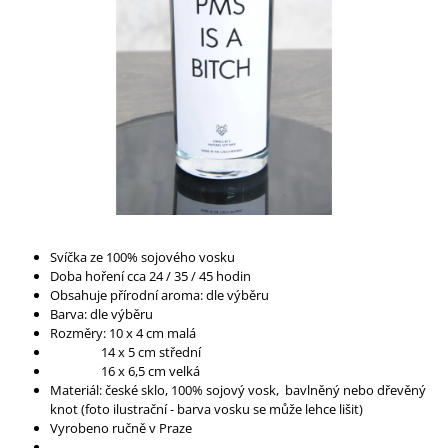
A
J
Í
T
?
HLEDAT
Svíčka ze 100% sojového vosku
Doba hoření cca 24 / 35 / 45 hodin
Obsahuje přírodní aroma: dle výběru
D
Barva: dle výběru
O
Rozměry: 10 x 4 cm malá
P
14 x 5 cm střední
O
16 x 6,5 cm velká
R
Materiál: české sklo, 100% sojový vosk, bavlněný nebo dřevěný
U
knot (foto ilustrační - barva vosku se může lehce lišit)
Č
Vyrobeno ručně v Praze
U