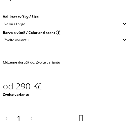
J
E
M
Velikost svíčky / Size
E
?
Barva a vůně / Color and scent
RESPIRÁTOR
BLACK
FFP2
/
KN95
MASKA
Můžeme doručit do:
Zvolte variantu
/
ČERNÁ
ROUŠKA
/
od
290 Kč
TYP
FISH
Měrná
Zvolte variantu
29
cena:
Kč
DO
KOŠÍKU