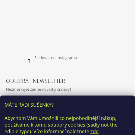
Sledovat na Instagramu
ODEBÍRAT NEWSLETTER
Nezmeškejte žádné novinky či slevy!
E-mail
MÁTE RÁDI SUŠENKY?
Vložením e-mailu souhlasíte s
podmínkami ochrany osobních
Abychom Vám umožnili co nejpohodlnější nákup,
údajů
používáme k tomu soubory cookies (sadly not the
PŘIHLÁSIT SE
edible type). Více informací naleznete
zde
.