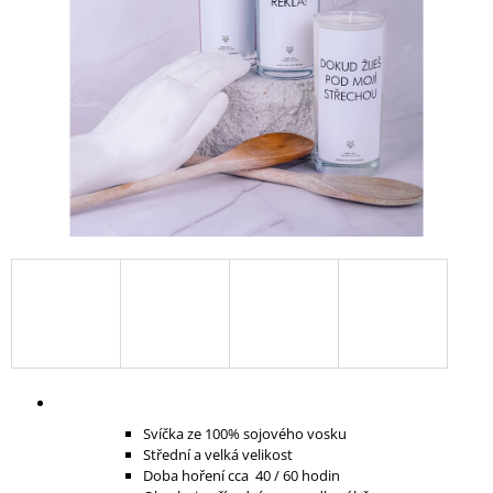
A
J
Í
T
?
HLEDAT
D
O
P
O
R
Svíčka ze 100% sojového vosku
U
Střední a velká velikost
Č
Doba hoření cca 40 / 60 hodin
U