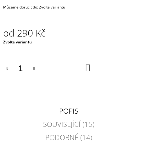
Můžeme doručit do:
Zvolte variantu
od
290 Kč
Měrná
Zvolte variantu
cena:
DO
KOŠÍKU
POPIS
SOUVISEJÍCÍ (15)
PODOBNÉ (14)