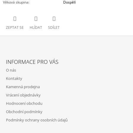
Věková skupina
:
Dospělí
ZEPTAT SE
HLÍDAT
SDÍLET
Z
Á
INFORMACE PRO VÁS
P
O nás
A
Kontakty
T
Kamenná prodejna
Í
Vrácení objednávky
Hodnocení obchodu
Obchodní podmínky
Podmínky ochrany osobních údajů