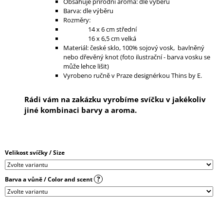
Obsahuje přírodní aroma: dle výběru
J
Barva: dle výběru
E
Rozměry:
M
14 x 6 cm střední
E
16 x 6,5 cm velká
Materiál: české sklo, 100% sojový vosk, bavlněný
nebo dřevěný knot (foto ilustrační - barva vosku se
IRONIC
CANDLES
může lehce lišit)
-
Vyrobeno ručně v Praze designérkou Thins by E.
LEPŠÍ
ZAPÁLIT
SVÍČKU,
Rádi vám na zakázku vyrobíme svíčku v jakékoliv
NEŽ
jiné kombinaci barvy a aroma.
MANŽELA
390
Kč
Velikost svíčky / Size
?
Barva a vůně / Color and scent