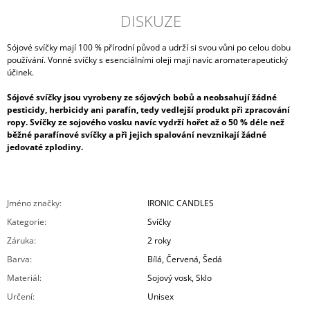
DISKUZE
Sójové svíčky mají 100 % přírodní původ a udrží si svou vůni po celou dobu
používání. Vonné svíčky s esenciálními oleji mají navíc aromaterapeutický
účinek.
Sójové svíčky jsou vyrobeny ze sójových bobů a neobsahují žádné
pesticidy, herbicidy ani parafín, tedy vedlejší produkt při zpracování
ropy. Svíčky ze sojového vosku navíc vydrží hořet až o 50 % déle než
běžné parafínové svíčky a při jejich spalování nevznikají žádné
jedovaté zplodiny.
Jméno značky
:
IRONIC CANDLES
Kategorie
:
Svíčky
Záruka
:
2 roky
Barva
:
Bílá
,
Červená
,
Šedá
Materiál
:
Sojový vosk, Sklo
Určení
:
Unisex