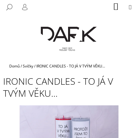
K
Přejít
NÁKUP
M
HLEDAT
na
KOŠÍK
O
PŘIHLÁŠENÍ
ZPĚT
ZPĚT
obsah
Š
Í
C
K
O
P
O
T
Domů
/
Svíčky
/
IRONIC CANDLES - TO JÁ V TVÝM VĚKU...
Ř
IRONIC CANDLES - TO JÁ V
E
B
TVÝM VĚKU...
U
J
E
T
E
N