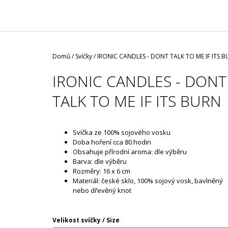
/ ČERNÁ ROUŠKA / TYP FISH
29 Kč
Domů
/
Svíčky
/
IRONIC CANDLES - DONT TALK TO ME IF ITS 
IRONIC CANDLES - DONT
TALK TO ME IF ITS BURN
Svíčka ze 100% sojového vosku
Doba hoření cca 80 hodin
Obsahuje přírodní aroma: dle výběru
Barva: dle výběru
Rozměry: 16 x 6 cm
Materiál: české sklo, 100% sojový vosk, bavlněný
nebo dřevěný knot
Velikost svíčky / Size