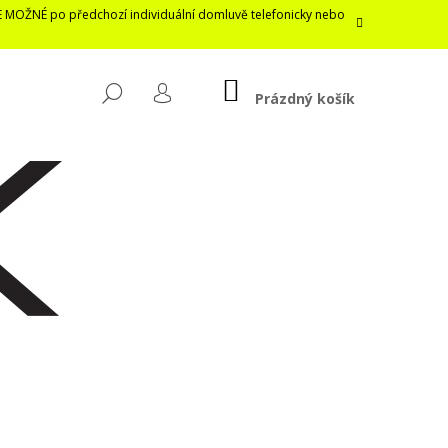
E MOŽNÉ po předchozí individuální domluvě telefonicky nebo
NÁKUPNÍ
HLEDAT
KOŠÍK
Prázdný košík
PŘIHLÁŠENÍ
Následující
LASTICKÁ ROUŠKA /