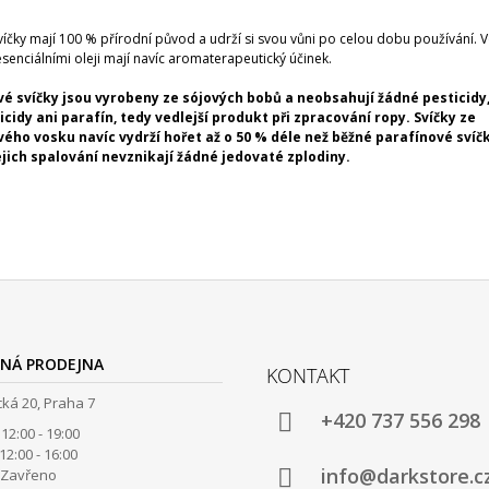
víčky mají 100 % přírodní původ a udrží si svou vůni po celou dobu používání. 
esenciálními oleji mají navíc aromaterapeutický účinek.
vé svíčky jsou vyrobeny ze sójových bobů a neobsahují žádné pesticidy
icidy ani parafín, tedy vedlejší produkt při zpracování ropy. Svíčky ze
vého vosku navíc vydrží hořet až o 50 % déle než běžné parafínové svíč
jejich spalování nevznikají žádné jedovaté zplodiny.
NÁ PRODEJNA
KONTAKT
ká 20, Praha 7
+420 737 556 298
12:00 - 19:00
00 - 16:00
info@darkstore.c
avřeno