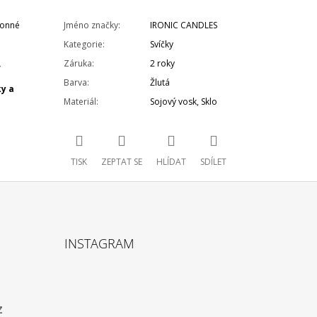
Vonné
Jméno značky
:
IRONIC CANDLES
Kategorie
:
Svíčky
,
Záruka
:
2 roky
Barva
:
Žlutá
ky a
Materiál
:
Sojový vosk, Sklo
TISK
ZEPTAT SE
HLÍDAT
SDÍLET
INSTAGRAM
z