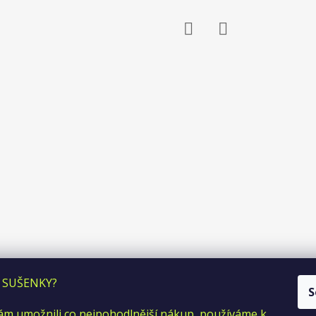
Facebook
Instagram
 SUŠENKY?
S
m umožnili co nejpohodlnější nákup, používáme k