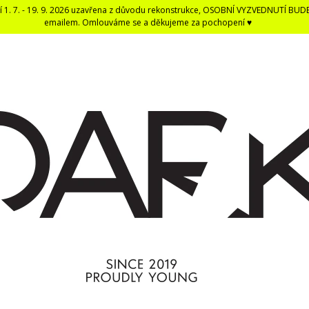
í 1. 7. - 19. 9. 2026 uzavřena z důvodu rekonstrukce, OSOBNÍ VYZVEDNUTÍ BUD
emailem. Omlouváme se a děkujeme za pochopení ♥
CO POTŘEBUJETE NAJÍT?
HLEDAT
DOPORUČUJEME
DARK BLACK ČERNÁ DENTÁLNÍ NIT -
ČERNÁ UNISEX E