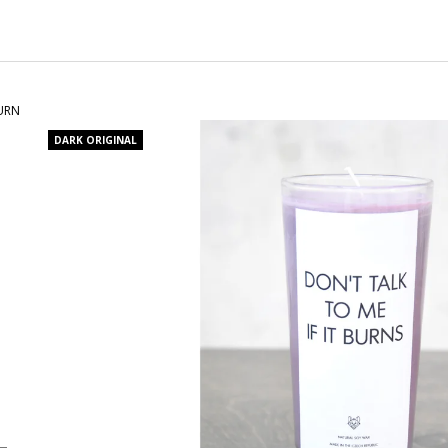
CHARCOAL MENTOL - NÁHRADNÍ
MASKA NA OBLIČ
NÁPLŇ
120 Kč
65 Kč
BURN
DARK ORIGINAL