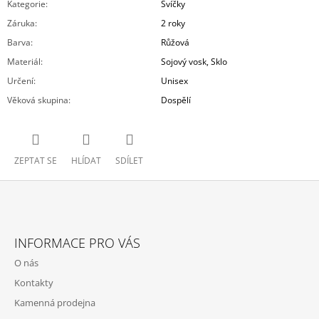
Kategorie
:
Svíčky
Záruka
:
2 roky
Barva
:
Růžová
Materiál
:
Sojový vosk, Sklo
Určení
:
Unisex
Věková skupina
:
Dospělí
ZEPTAT SE
HLÍDAT
SDÍLET
Z
Á
INFORMACE PRO VÁS
P
O nás
A
Kontakty
T
Kamenná prodejna
Í