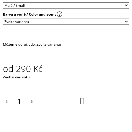
J
E
?
Barva a vůně / Color and scent
M
E
HARNESS
-
Můžeme doručit do:
Zvolte variantu
KOŽENKOVÝ
PÁS
/
PÁSEK
DO
od
290 Kč
PASU
/
Měrná
Zvolte variantu
TRAKY
cena:
+
KŠANDY
/
DO
BODY
KOŠÍKU
STRAP
-
BLACK
690
Kč