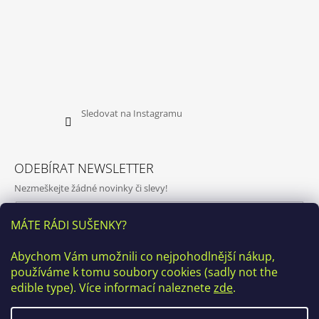
Sledovat na Instagramu
ODEBÍRAT NEWSLETTER
Nezmeškejte žádné novinky či slevy!
E-mail
MÁTE RÁDI SUŠENKY?
Vložením e-mailu souhlasíte s
podmínkami ochrany osobních
Abychom Vám umožnili co nejpohodlnější nákup,
údajů
používáme k tomu soubory cookies (sadly not the
PŘIHLÁSIT SE
edible type). Více informací naleznete
zde
.