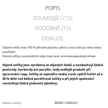
POPIS
SOUVISEJÍCÍ (15)
PODOBNÉ (15)
DISKUZE
Sójové svíčky mají 100 % přírodní původ a udrží si svou vůni po celou dobu
používání.
Vonné svíčky s esenciálními oleji mají navíc aromaterapeutický účinek.
Sójové svíčky jsou vyrobeny ze sójových bobů a neobsahují žádné
pesticidy, herbicidy ani parafín, tedy vedlejší produkt při
zpracování ropy. Svíčky ze sojového vosku navíc vydrží hořet až o
50 % déle než běžné parafínové svíčky a při jejich spalování
nevznikají žádné jedovaté zplodiny.
Jméno značky
:
IRONIC CANDLES