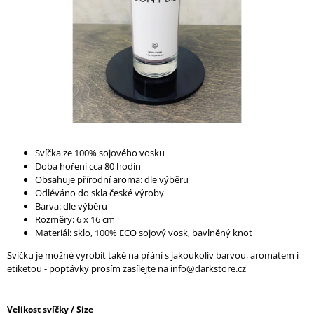
A
J
Í
T
?
Svíčka ze 100% sojového vosku
HLEDAT
Doba hoření cca 80 hodin
Obsahuje přírodní aroma: dle výběru
Odléváno do skla české výroby
Barva: dle výběru
D
Rozměry: 6 x 16 cm
O
Materiál: sklo, 100% ECO sojový vosk, bavlněný knot
P
Svíčku je možné vyrobit také na přání s jakoukoliv barvou, aromatem i
O
etiketou - poptávky prosím zasílejte na info@darkstore.cz
R
U
Č
Velikost svíčky / Size
U