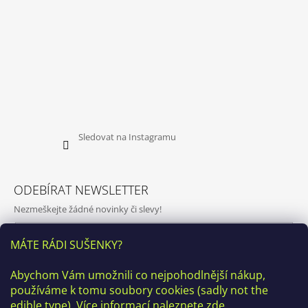
Sledovat na Instagramu
ODEBÍRAT NEWSLETTER
Nezmeškejte žádné novinky či slevy!
E-mail
MÁTE RÁDI SUŠENKY?
Vložením e-mailu souhlasíte s
podmínkami ochrany osobních
Abychom Vám umožnili co nejpohodlnější nákup,
údajů
používáme k tomu soubory cookies (sadly not the
PŘIHLÁSIT SE
edible type). Více informací naleznete
zde
.