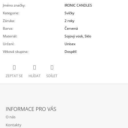
Jméno značky
:
IRONIC CANDLES
Kategorie
:
Svíčky
Záruka
:
2 roky
Barva
:
Červená
Materiál
:
Sojový vosk, Sklo
Určení
:
Unisex
Věková skupina
:
Dospělí
ZEPTAT SE
HLÍDAT
SDÍLET
Z
Á
INFORMACE PRO VÁS
P
O nás
A
Kontakty