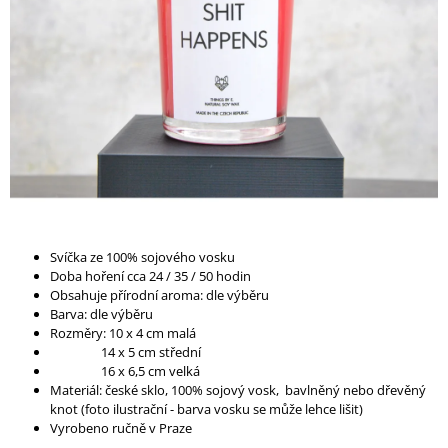
A
J
Í
T
?
HLEDAT
Svíčka ze 100% sojového vosku
Doba hoření cca 24 / 35 / 50 hodin
Obsahuje přírodní aroma: dle výběru
D
Barva: dle výběru
O
Rozměry: 10 x 4 cm malá
P
14 x 5 cm střední
O
16 x 6,5 cm velká
R
Materiál: české sklo, 100% sojový vosk, bavlněný nebo dřevěný
U
knot (foto ilustrační - barva vosku se může lehce lišit)
Č
Vyrobeno ručně v Praze
U