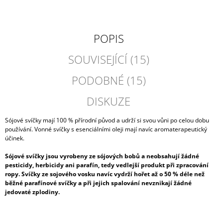
POPIS
SOUVISEJÍCÍ (15)
PODOBNÉ (15)
DISKUZE
Sójové svíčky mají 100 % přírodní původ a udrží si svou vůni po celou dobu
používání. Vonné svíčky s esenciálními oleji mají navíc aromaterapeutický
účinek.
Sójové svíčky jsou vyrobeny ze sójových bobů a neobsahují žádné
pesticidy, herbicidy ani parafín, tedy vedlejší produkt při zpracování
ropy. Svíčky ze sojového vosku navíc vydrží hořet až o 50 % déle než
běžné parafínové svíčky a při jejich spalování nevznikají žádné
jedovaté zplodiny.