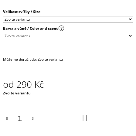
J
E
Velikost svíčky / Size
M
E
?
Barva a vůně / Color and scent
IRONIC
CANDLES
-
LEPŠÍ
ZAPÁLIT
Můžeme doručit do:
Zvolte variantu
SVÍČKU,
NEŽ
MANŽELA
390
od
290 Kč
Kč
Měrná
Zvolte variantu
cena:
DO
KOŠÍKU