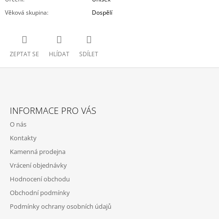
Věková skupina
:
Dospělí
ZEPTAT SE
HLÍDAT
SDÍLET
Z
Á
INFORMACE PRO VÁS
P
O nás
A
Kontakty
T
Kamenná prodejna
Í
Vrácení objednávky
Hodnocení obchodu
Obchodní podmínky
Podmínky ochrany osobních údajů