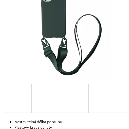
A
J
Í
T
?
HLEDAT
D
O
P
O
R
U
Nastavitelná délka popruhu
Č
Plastový kryt s úchyty
U