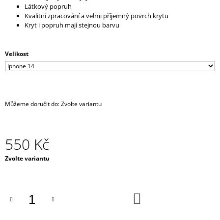
Látkový popruh
J
Kvalitní zpracování a velmi příjemný povrch krytu
E
Kryt i popruh mají stejnou barvu
M
E
Velikost
CHOKER
/
NÁHRDELNÍK
-
ČERNÝ
SE
Můžeme doručit do:
Zvolte variantu
STŘÍBRNÝM
DLOUHÝM
ŘETÍZKEM
A
550 Kč
SRDÍČKEM
450
Měrná
Zvolte variantu
Kč
cena:
DO
KOŠÍKU