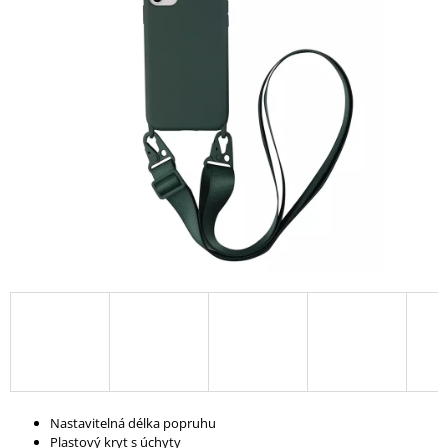
A
J
Í
T
?
HLEDAT
D
O
P
O
R
U
Nastavitelná délka popruhu
Č
Plastový kryt s úchyty
U