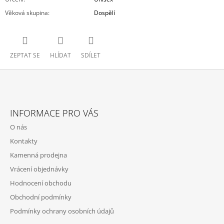
Věková skupina
:
Dospělí
ZEPTAT SE
HLÍDAT
SDÍLET
Z
Á
INFORMACE PRO VÁS
P
O nás
A
Kontakty
T
Kamenná prodejna
Í
Vrácení objednávky
Hodnocení obchodu
Obchodní podmínky
Podmínky ochrany osobních údajů