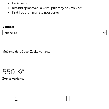
Látkový popruh
J
Kvalitní zpracování a velmi příjemný povrch krytu
E
Kryt i popruh mají stejnou barvu
M
E
Velikost
RESPIRÁTOR
BLACK
FFP2
/
KN95
MASKA
Můžeme doručit do:
Zvolte variantu
/
ČERNÁ
ROUŠKA
/
550 Kč
TYP
FISH
Měrná
Zvolte variantu
35
cena:
Kč
DO
KOŠÍKU