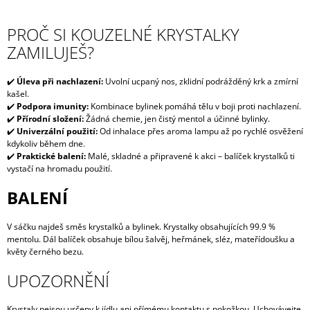
PROČ SI KOUZELNÉ KRYSTALKY
ZAMILUJEŠ?
✔️
Úleva při nachlazení:
Uvolní ucpaný nos, zklidní podrážděný krk a zmírní
kašel.
✔️
Podpora imunity:
Kombinace bylinek pomáhá tělu v boji proti nachlazení.
✔️
Přírodní složení:
Žádná chemie, jen čistý mentol a účinné bylinky.
✔️
Univerzální použití:
Od inhalace přes aroma lampu až po rychlé osvěžení
kdykoliv během dne.
✔️
Praktické balení:
Malé, skladné a připravené k akci – balíček krystalků ti
vystačí na hromadu použití.
BALENÍ
V sáčku najdeš směs krystalků a bylinek. Krystalky obsahujících 99.9 %
mentolu. Dál balíček obsahuje bílou šalvěj, heřmánek, sléz, mateřídoušku a
květy černého bezu.
UPOZORNĚNÍ
Krystaly nejsou určeny k jídlu ani přímému kontaktu s pokožkou. Uchovávejte