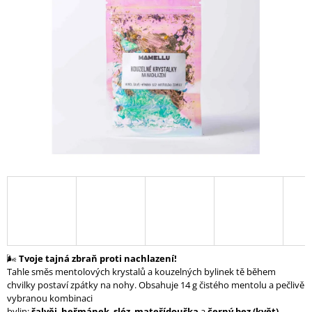
A
J
Í
T
?
HLEDAT
D
O
P
O
🌬️
Tvoje tajná zbraň proti nachlazení!
R
Tahle směs mentolových krystalů a kouzelných bylinek tě během
U
chvilky postaví zpátky na nohy. Obsahuje 14 g čistého mentolu a pečlivě
Č
vybranou kombinaci
U
bylin:
šalvěj
,
heřmánek
,
sléz
,
mateřídouška
a
černý bez (květ)
.