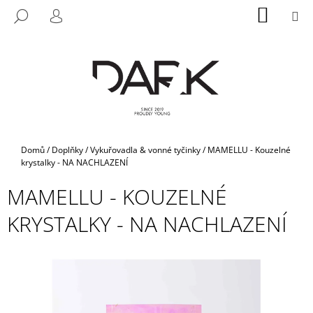
K
Přejít
NÁKUP
M
HLEDAT
na
KOŠÍK
O
PŘIHLÁŠENÍ
ZPĚT
ZPĚT
obsah
Š
Í
C
K
O
P
O
T
Domů
/
Doplňky
/
Vykuřovadla & vonné tyčinky
/
MAMELLU - Kouzelné
Ř
krystalky - NA NACHLAZENÍ
E
MAMELLU - KOUZELNÉ
B
KRYSTALKY - NA NACHLAZENÍ
U
J
E
T
E
N