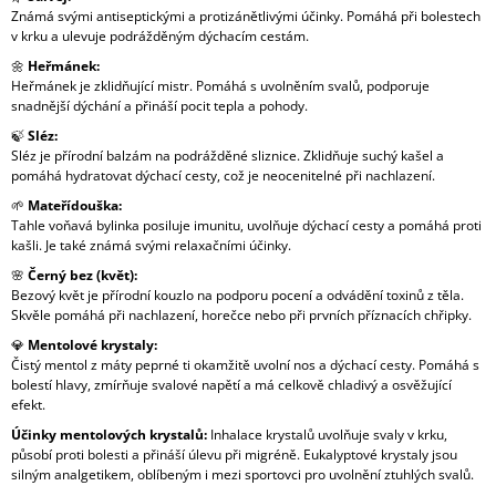
Známá svými antiseptickými a protizánětlivými účinky. Pomáhá při bolestech
v krku a ulevuje podrážděným dýchacím cestám.
🌼
Heřmánek:
Heřmánek je zklidňující mistr. Pomáhá s uvolněním svalů, podporuje
snadnější dýchání a přináší pocit tepla a pohody.
🍃
Sléz:
Sléz je přírodní balzám na podrážděné sliznice. Zklidňuje suchý kašel a
pomáhá hydratovat dýchací cesty, což je neocenitelné při nachlazení.
🌱
Mateřídouška:
Tahle voňavá bylinka posiluje imunitu, uvolňuje dýchací cesty a pomáhá proti
kašli. Je také známá svými relaxačními účinky.
🌸
Černý bez (květ):
Bezový květ je přírodní kouzlo na podporu pocení a odvádění toxinů z těla.
Skvěle pomáhá při nachlazení, horečce nebo při prvních příznacích chřipky.
💎
Mentolové krystaly:
Čistý mentol z máty peprné ti okamžitě uvolní nos a dýchací cesty. Pomáhá s
bolestí hlavy, zmírňuje svalové napětí a má celkově chladivý a osvěžující
efekt.
Účinky mentolových krystalů:
Inhalace krystalů uvolňuje svaly v krku,
působí proti bolesti a přináší úlevu při migréně. Eukalyptové krystaly jsou
silným analgetikem, oblíbeným i mezi sportovci pro uvolnění ztuhlých svalů.