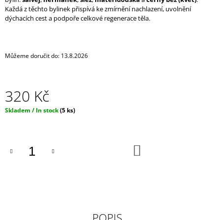
J
Každá z těchto bylinek přispívá ke zmírnění nachlazení, uvolnění
E
dýchacích cest a podpoře celkové regenerace těla.
M
E
Můžeme doručit do:
13.8.2026
IRONIC
CANDLES
-
ASSHOLE
320 Kč
REPELENT
-
ŽÍHANÁ
Měrná
Skladem / In stock
(5 ks)
cena:
290
Kč
DO
KOŠÍKU
POPIS