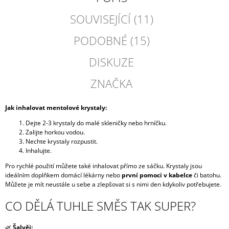
SOUVISEJÍCÍ (11)
PODOBNÉ (15)
DISKUZE
ZNAČKA
Jak inhalovat mentolové krystaly:
Dejte 2-3 krystaly do malé skleničky nebo hrníčku.
Zalijte horkou vodou.
Nechte krystaly rozpustit.
Inhalujte.
Pro rychlé použití můžete také inhalovat přímo ze sáčku. Krystaly jsou
ideálním doplňkem domácí lékárny nebo
první pomoci v kabelce
či batohu.
Můžete je mít neustále u sebe a zlepšovat si s nimi den kdykoliv potřebujete.
CO DĚLÁ TUHLE SMĚS TAK SUPER?
🌿
Šalvěj: