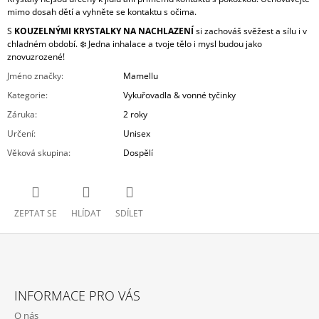
mimo dosah dětí a vyhněte se kontaktu s očima.
S
KOUZELNÝMI KRYSTALKY NA NACHLAZENÍ
si zachováš svěžest a sílu i v
chladném období. ❄️ Jedna inhalace a tvoje tělo i mysl budou jako
znovuzrozené!
Jméno značky
:
Mamellu
Kategorie
:
Vykuřovadla & vonné tyčinky
Záruka
:
2 roky
Určení
:
Unisex
Věková skupina
:
Dospělí
ZEPTAT SE
HLÍDAT
SDÍLET
Z
Á
INFORMACE PRO VÁS
P
O nás