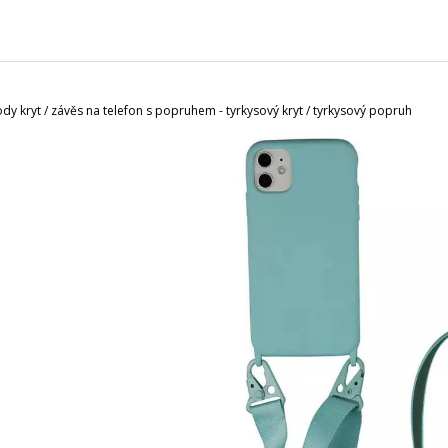
CHARCOAL MENTOL - NÁHRADNÍ
MASKA NA OBLIČ
NÁPLŇ
120 Kč
65 Kč
 kryt / závěs na telefon s popruhem - tyrkysový kryt / tyrkysový popruh