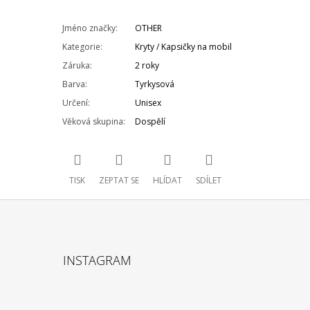
Jméno značky
:
OTHER
Kategorie
:
Kryty / Kapsičky na mobil
Záruka
:
2 roky
Barva
:
Tyrkysová
Určení
:
Unisex
Věková skupina
:
Dospělí
TISK
ZEPTAT SE
HLÍDAT
SDÍLET
INSTAGRAM