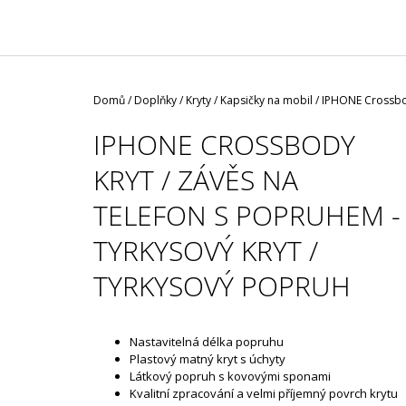
/ ČERNÁ ROUŠKA / TYP FISH
29 Kč
Domů
/
Doplňky
/
Kryty / Kapsičky na mobil
/
IPHONE Crossbody
IPHONE CROSSBODY
KRYT / ZÁVĚS NA
TELEFON S POPRUHEM -
TYRKYSOVÝ KRYT /
TYRKYSOVÝ POPRUH
Nastavitelná délka popruhu
Plastový matný kryt s úchyty
Látkový popruh s kovovými sponami
Kvalitní zpracování a velmi příjemný povrch krytu