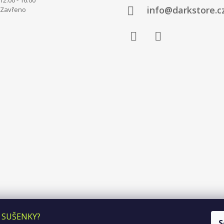
info@darkstore.c
avřeno
Facebook
Instagram
 SUŠENKY?
S