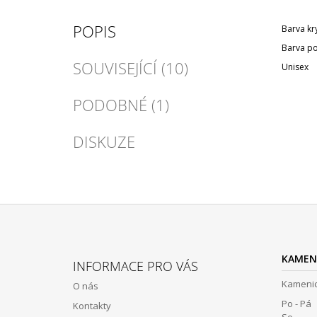
POPIS
Barva kr
Barva po
SOUVISEJÍCÍ (10)
Unisex
PODOBNÉ (1)
DISKUZE
Z
Á
KAMEN
INFORMACE PRO VÁS
P
Kamenic
O nás
A
Po - Pá 
Kontakty
T
So 12: