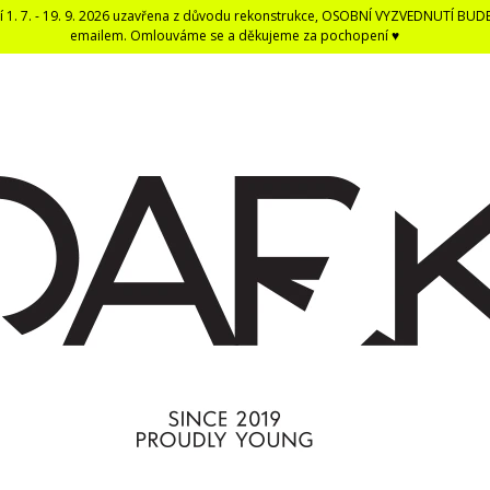
í 1. 7. - 19. 9. 2026 uzavřena z důvodu rekonstrukce, OSOBNÍ VYZVEDNUTÍ BUD
emailem. Omlouváme se a děkujeme za pochopení ♥
CO POTŘEBUJETE NAJÍT?
HLEDAT
DOPORUČUJEME
DARK BLACK ČERNÁ DENTÁLNÍ NIT -
ČERNÁ UNISEX E