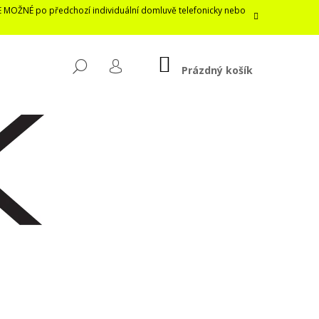
E MOŽNÉ po předchozí individuální domluvě telefonicky nebo
NÁKUPNÍ
HLEDAT
KOŠÍK
Prázdný košík
PŘIHLÁŠENÍ
Následující
LASTICKÁ ROUŠKA /