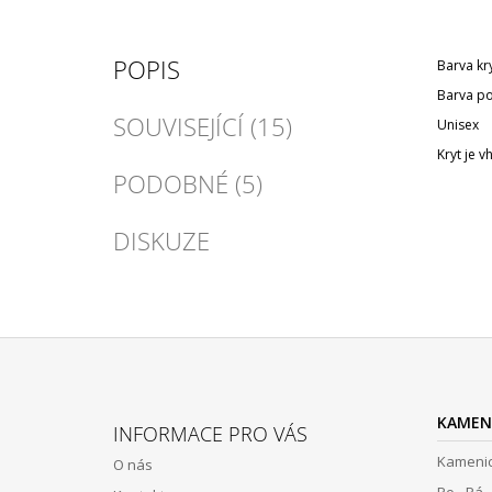
POPIS
Barva kr
Barva p
SOUVISEJÍCÍ (15)
Unisex
Kryt je 
PODOBNÉ (5)
DISKUZE
Z
Á
KAMEN
INFORMACE PRO VÁS
P
Kamenic
O nás
A
Po - Pá 