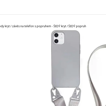
CHARCOAL MENTOL - NÁHRADNÍ
MASKA NA OBLIČ
NÁPLŇ
120 Kč
65 Kč
y kryt / závěs na telefon s popruhem - ŠEDÝ kryt / ŠEDÝ popruh