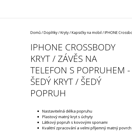
/ ČERNÁ ROUŠKA / TYP FISH
29 Kč
Domů
/
Doplňky
/
Kryty / Kapsičky na mobil
/
IPHONE Crossbod
IPHONE CROSSBODY
KRYT / ZÁVĚS NA
TELEFON S POPRUHEM -
ŠEDÝ KRYT / ŠEDÝ
POPRUH
Nastavitelná délka popruhu
Plastový matný kryt s úchyty
Látkový popruh s kovovými sponami
Kvalitní zpracování a velmi příjemný matný povrch