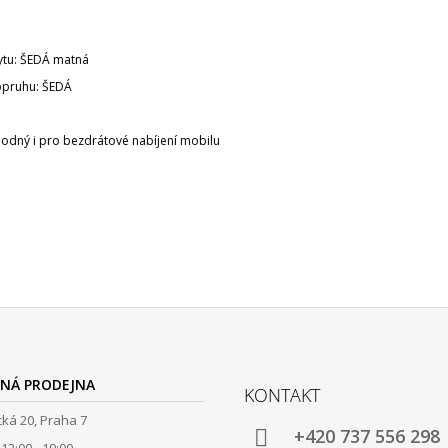
ytu: ŠEDÁ matná
opruhu: ŠEDÁ
vhodný i pro bezdrátové nabíjení mobilu
NÁ PRODEJNA
KONTAKT
ká 20, Praha 7
+420 737 556 298
12:00 - 19:00