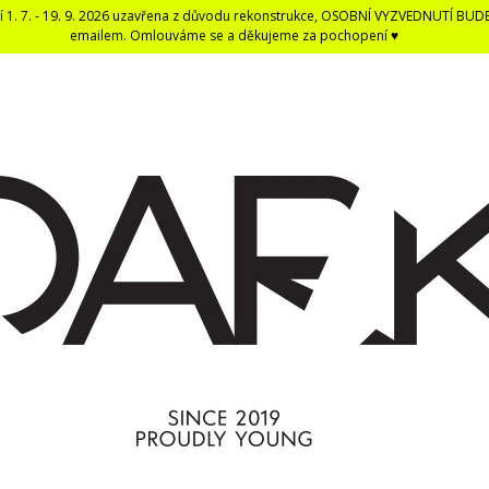
í 1. 7. - 19. 9. 2026 uzavřena z důvodu rekonstrukce, OSOBNÍ VYZVEDNUTÍ BUD
emailem. Omlouváme se a děkujeme za pochopení ♥
CO POTŘEBUJETE NAJÍT?
HLEDAT
DOPORUČUJEME
DARK BLACK ČERNÁ DENTÁLNÍ NIT -
ČERNÁ UNISEX E