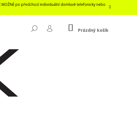
E MOŽNÉ po předchozí individuální domluvě telefonicky nebo
NÁKUPNÍ
HLEDAT
KOŠÍK
Prázdný košík
PŘIHLÁŠENÍ
Následující
LASTICKÁ ROUŠKA /