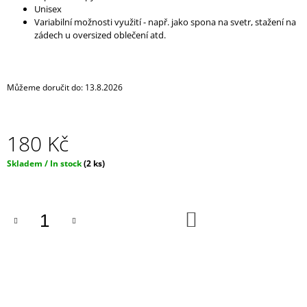
Unisex
J
Variabilní možnosti využití - např. jako spona na svetr, stažení na
E
zádech u oversized oblečení atd.
M
E
RESPIRÁTOR
Můžeme doručit do:
13.8.2026
BLACK
FFP2
/
KN95
180 Kč
MASKA
/
ČERNÁ
Měrná
Skladem / In stock
(2 ks)
ROUŠKA
cena:
/
TYP
FISH
DO
KOŠÍKU
29
Kč