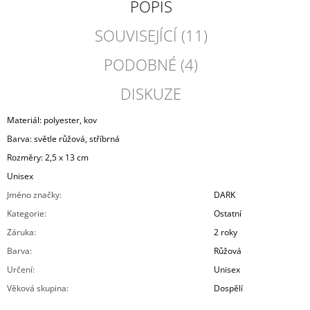
POPIS
SOUVISEJÍCÍ (11)
PODOBNÉ (4)
DISKUZE
Materiál: polyester, kov
Barva: světle růžová, stříbrná
Rozměry: 2,5 x 13 cm
Unisex
Jméno značky
:
DARK
Kategorie
:
Ostatní
Záruka
:
2 roky
Barva
:
Růžová
Určení
:
Unisex
Věková skupina
:
Dospělí