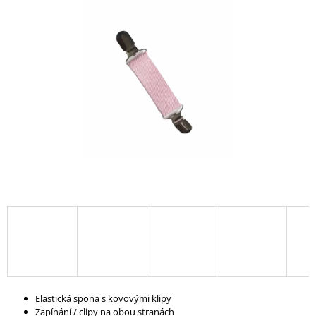
A
J
Í
T
?
HLEDAT
D
O
P
O
R
U
Elastická spona s kovovými klipy
Č
Zapínání / clipy na obou stranách
U