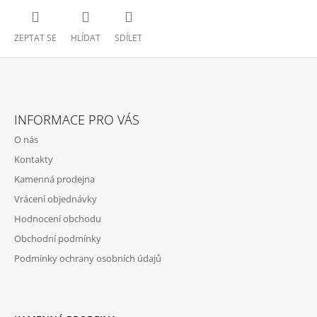
ZEPTAT SE
HLÍDAT
SDÍLET
Z
Á
INFORMACE PRO VÁS
P
O nás
A
Kontakty
T
Kamenná prodejna
Í
Vrácení objednávky
Hodnocení obchodu
Obchodní podmínky
Podmínky ochrany osobních údajů