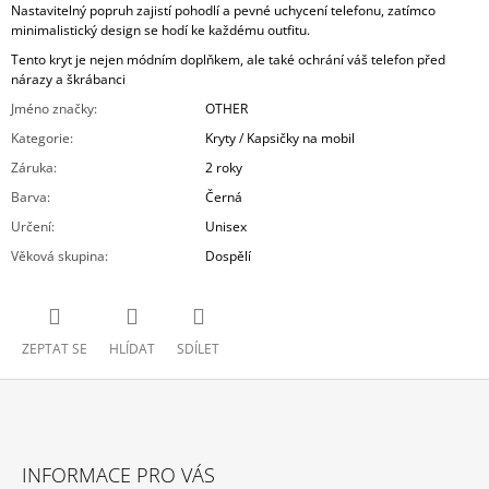
Nastavitelný popruh zajistí pohodlí a pevné uchycení telefonu, zatímco
minimalistický design se hodí ke každému outfitu.
Tento kryt je nejen módním doplňkem, ale také ochrání váš telefon před
nárazy a škrábanci
Jméno značky
:
OTHER
Kategorie
:
Kryty / Kapsičky na mobil
Záruka
:
2 roky
Barva
:
Černá
Určení
:
Unisex
Věková skupina
:
Dospělí
ZEPTAT SE
HLÍDAT
SDÍLET
Z
Á
INFORMACE PRO VÁS