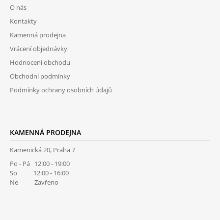
P
O nás
A
Kontakty
T
Kamenná prodejna
Í
Vrácení objednávky
Hodnocení obchodu
Obchodní podmínky
Podmínky ochrany osobních údajů
KAMENNÁ PRODEJNA
Kamenická 20, Praha 7
Po - Pá 12:00 - 19:00
So 12:00 - 16:00
Ne Zavřeno