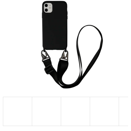
A
J
Í
T
?
HLEDAT
D
O
P
O
R
U
Č
U