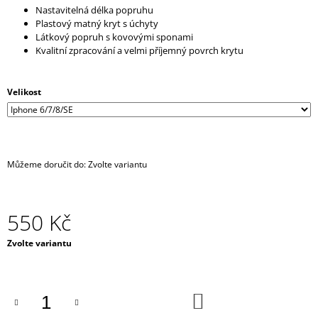
Nastavitelná délka popruhu
J
Plastový matný kryt s úchyty
E
Látkový popruh s kovovými sponami
M
Kvalitní zpracování a velmi příjemný povrch krytu
E
CHOKER
Velikost
/
NÁHRDELNÍK
-
ČERNÝ
SE
STŘÍBRNÝM
Můžeme doručit do:
Zvolte variantu
DLOUHÝM
ŘETÍZKEM
A
SRDÍČKEM
550 Kč
450
Kč
Měrná
Zvolte variantu
cena:
DO
KOŠÍKU