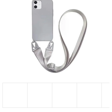
A
J
Í
T
?
HLEDAT
D
O
P
O
R
U
Č
U