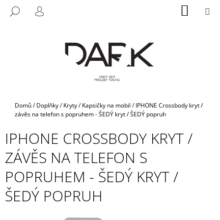
K
Přejít
NÁKUP
M
HLEDAT
na
KOŠÍK
O
PŘIHLÁŠENÍ
ZPĚT
ZPĚT
obsah
Š
Í
C
K
O
P
O
T
Domů
/
Doplňky
/
Kryty / Kapsičky na mobil
/
IPHONE Crossbody kryt /
Ř
závěs na telefon s popruhem - ŠEDÝ kryt / ŠEDÝ popruh
E
IPHONE CROSSBODY KRYT /
B
ZÁVĚS NA TELEFON S
U
J
POPRUHEM - ŠEDÝ KRYT /
E
ŠEDÝ POPRUH
T
E
N