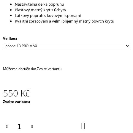
Nastavitelná délka popruhu
J
Plastový matný kryt s úchyty
E
Látkový popruh s kovovými sponami
M
Kvalitní zpracování a velmi příjemný matný povrch krytu
E
IRONIC
Velikost
CANDLES
-
LEPŠÍ
ZAPÁLIT
SVÍČKU,
NEŽ
Můžeme doručit do:
Zvolte variantu
MANŽELA
390
Kč
550 Kč
Měrná
Zvolte variantu
cena:
DO
KOŠÍKU