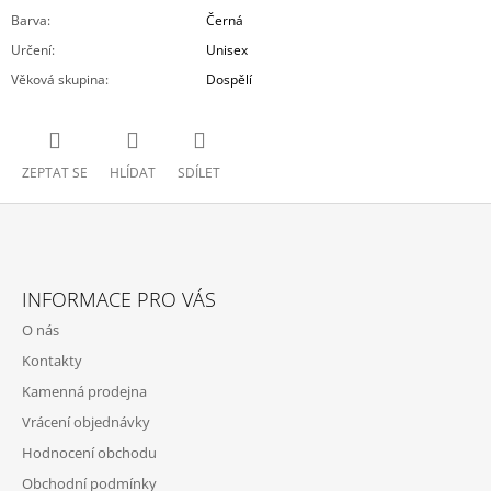
Barva
:
Černá
Určení
:
Unisex
Věková skupina
:
Dospělí
ZEPTAT SE
HLÍDAT
SDÍLET
Z
Á
INFORMACE PRO VÁS
P
O nás
A
Kontakty
T
Kamenná prodejna
Í
Vrácení objednávky
Hodnocení obchodu
Obchodní podmínky