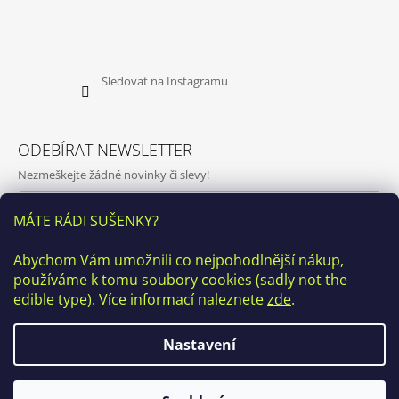
Sledovat na Instagramu
ODEBÍRAT NEWSLETTER
Nezmeškejte žádné novinky či slevy!
E-mail
MÁTE RÁDI SUŠENKY?
Vložením e-mailu souhlasíte s
podmínkami ochrany osobních
Abychom Vám umožnili co nejpohodlnější nákup,
údajů
používáme k tomu soubory cookies (sadly not the
PŘIHLÁSIT SE
edible type). Více informací naleznete
zde
.
Nastavení
♥ Kamenná prodejna v ulici Kamenická 20, Praha7 bude v období
1. 7. - 19. 9. 2026 uzavřena z důvodu rekonstrukce, OSOBNÍ
VYZVEDNUTÍ BUDE MOŽNÉ po předchozí individuální domluvě
© 2026 DARK Concept store. Všechna práva
Vytvořil Shoptet
telefonicky nebo emailem. Omlouváme se a děkujeme za