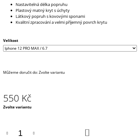
Nastavitelná délka popruhu
J
Plastový matný kryt s úchyty
E
Látkový popruh s kovovými sponami
M
Kvalitní zpracování a velmi příjemný povrch krytu
E
IPHONE
Velikost
CROSSBODY
KRYT
/
ZÁVĚS
NA
TELEFON
Můžeme doručit do:
Zvolte variantu
S
POPRUHEM
-
ČERNÝ
550 Kč
KRYT
/
ČERNÝ
Měrná
Zvolte variantu
POPRUH
cena:
550
Kč
DO
KOŠÍKU