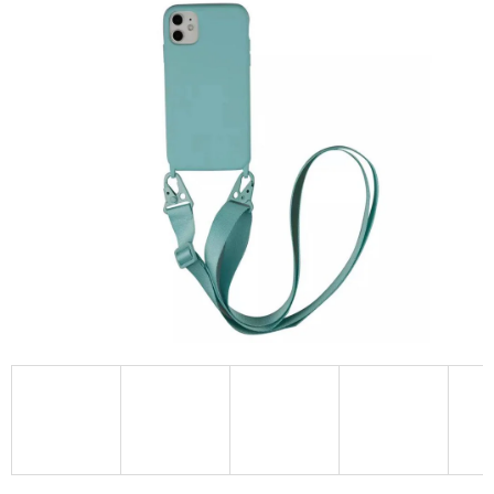
A
J
Í
T
?
HLEDAT
D
O
P
O
R
U
Č
U