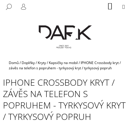
K
Přejít
NÁKUP
M
HLEDAT
na
KOŠÍK
O
PŘIHLÁŠENÍ
ZPĚT
ZPĚT
obsah
Š
Í
C
K
O
P
O
T
Domů
/
Doplňky
/
Kryty / Kapsičky na mobil
/
IPHONE Crossbody kryt /
Ř
závěs na telefon s popruhem - tyrkysový kryt / tyrkysový popruh
E
IPHONE CROSSBODY KRYT /
B
ZÁVĚS NA TELEFON S
U
J
POPRUHEM - TYRKYSOVÝ KRYT
E
/ TYRKYSOVÝ POPRUH
T
E
N