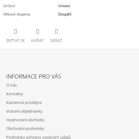
Určení
:
Unisex
Věková skupina
:
Dospělí
ZEPTAT SE
HLÍDAT
SDÍLET
Z
Á
INFORMACE PRO VÁS
P
O nás
A
Kontakty
T
Kamenná prodejna
Í
Vrácení objednávky
Hodnocení obchodu
Obchodní podmínky
Podmínky ochrany osobních údajů