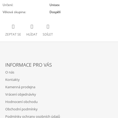
Určení
:
Unisex
Věková skupina
:
Dospělí
ZEPTAT SE
HLÍDAT
SDÍLET
Z
Á
INFORMACE PRO VÁS
P
O nás
A
Kontakty
T
Kamenná prodejna
Í
Vrácení objednávky
Hodnocení obchodu
Obchodní podmínky
Podmínky ochrany osobních údajů