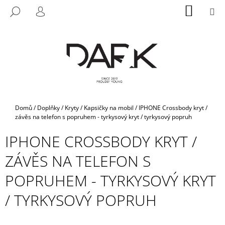
K
Přejít
NÁKUP
M
HLEDAT
na
KOŠÍK
O
PŘIHLÁŠENÍ
ZPĚT
ZPĚT
obsah
Š
Í
C
K
O
P
O
T
Domů
/
Doplňky
/
Kryty / Kapsičky na mobil
/
IPHONE Crossbody kryt /
Ř
závěs na telefon s popruhem - tyrkysový kryt / tyrkysový popruh
E
IPHONE CROSSBODY KRYT /
B
ZÁVĚS NA TELEFON S
U
J
POPRUHEM - TYRKYSOVÝ KRYT
E
/ TYRKYSOVÝ POPRUH
T
E
N