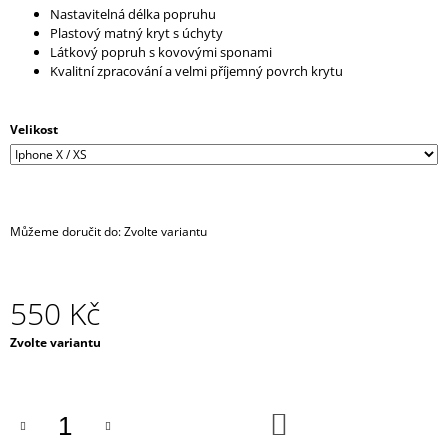
Nastavitelná délka popruhu
J
Plastový matný kryt s úchyty
E
Látkový popruh s kovovými sponami
M
Kvalitní zpracování a velmi příjemný povrch krytu
E
DARK
Velikost
BLACK
ČERNÁ
DENTÁLNÍ
NIT
-
CHARCOAL
Můžeme doručit do:
Zvolte variantu
MENTOL
-
NÁHRADNÍ
NÁPLŇ
550 Kč
65
Kč
Měrná
Zvolte variantu
cena:
DO
KOŠÍKU