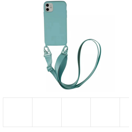
A
J
Í
T
?
HLEDAT
D
O
P
O
R
U
Č
U