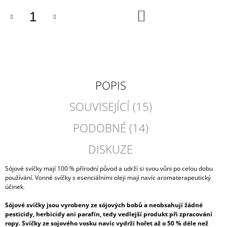
DO
KOŠÍKU
POPIS
SOUVISEJÍCÍ (15)
PODOBNÉ (14)
DISKUZE
Sójové svíčky mají 100 % přírodní původ a udrží si svou vůni po celou dobu
používání. Vonné svíčky s esenciálními oleji mají navíc aromaterapeutický
účinek.
Sójové svíčky jsou vyrobeny ze sójových bobů a neobsahují žádné
pesticidy, herbicidy ani parafín, tedy vedlejší produkt při zpracování
ropy. Svíčky ze sojového vosku navíc vydrží hořet až o 50 % déle než