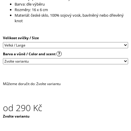
Barva: dle výběru
J
Rozměry: 16 x 6 cm
E
Materiál: české sklo, 100% sojový vosk, bavlněný nebo dřevěný
M
knot
E
IRONIC
Velikost svíčky / Size
CANDLES
-
LEPŠÍ
?
Barva a vůně / Color and scent
ZAPÁLIT
SVÍČKU,
NEŽ
MANŽELA
390
Kč
Můžeme doručit do:
Zvolte variantu
od
290 Kč
Měrná
Zvolte variantu
cena: