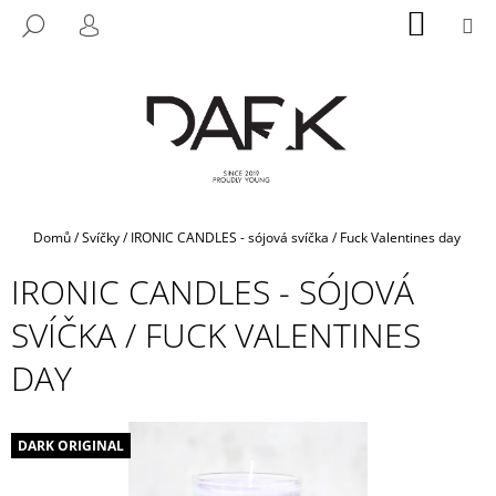
K
Přejít
NÁKUP
M
HLEDAT
na
KOŠÍK
O
PŘIHLÁŠENÍ
ZPĚT
ZPĚT
obsah
Š
Í
C
K
O
P
O
T
Domů
/
Svíčky
/
IRONIC CANDLES - sójová svíčka / Fuck Valentines day
Ř
IRONIC CANDLES - SÓJOVÁ
E
B
SVÍČKA / FUCK VALENTINES
U
DAY
J
E
T
DARK ORIGINAL
E
N