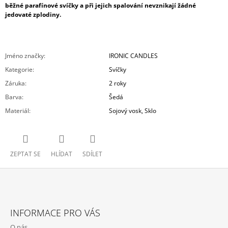
běžné parafínové svíčky a při jejich spalování nevznikají žádné
jedovaté zplodiny.
Jméno značky
:
IRONIC CANDLES
Kategorie
:
Svíčky
Záruka
:
2 roky
Barva
:
Šedá
Materiál
:
Sojový vosk, Sklo
ZEPTAT SE
HLÍDAT
SDÍLET
Z
Á
INFORMACE PRO VÁS
P
O nás