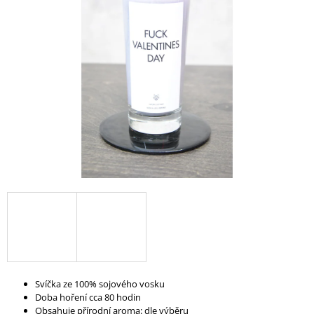
A
J
Í
T
?
HLEDAT
D
O
P
O
R
Svíčka ze 100% sojového vosku
U
Doba hoření cca 80 hodin
Č
Obsahuje přírodní aroma: dle výběru
U