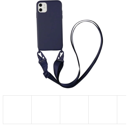
A
J
Í
T
?
HLEDAT
D
O
P
O
R
U
Č
U