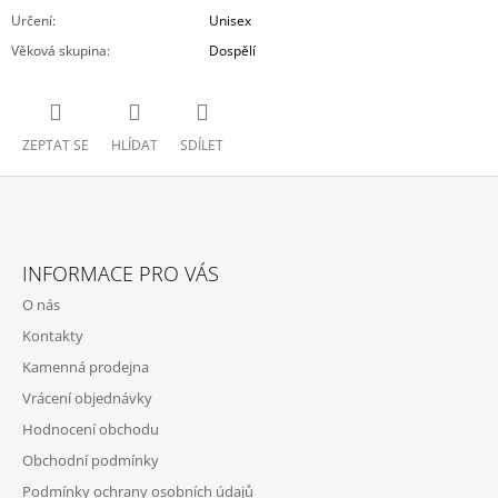
Určení
:
Unisex
Věková skupina
:
Dospělí
ZEPTAT SE
HLÍDAT
SDÍLET
Z
Á
INFORMACE PRO VÁS
P
O nás
A
Kontakty
T
Kamenná prodejna
Í
Vrácení objednávky
Hodnocení obchodu
Obchodní podmínky
Podmínky ochrany osobních údajů