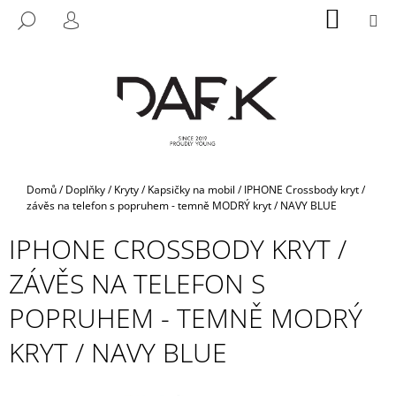
K
Přejít
NÁKUP
M
HLEDAT
na
KOŠÍK
O
PŘIHLÁŠENÍ
ZPĚT
ZPĚT
obsah
Š
Í
C
K
O
P
O
T
Domů
/
Doplňky
/
Kryty / Kapsičky na mobil
/
IPHONE Crossbody kryt /
Ř
závěs na telefon s popruhem - temně MODRÝ kryt / NAVY BLUE
E
IPHONE CROSSBODY KRYT /
B
ZÁVĚS NA TELEFON S
U
J
POPRUHEM - TEMNĚ MODRÝ
E
KRYT / NAVY BLUE
T
E
N