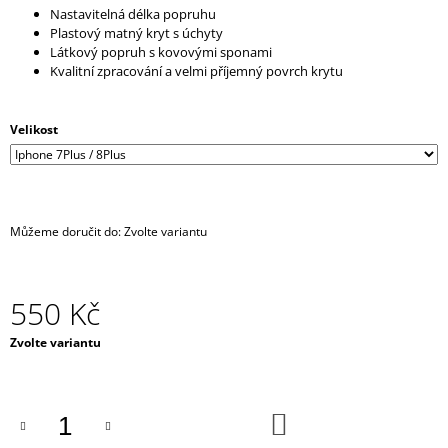
Nastavitelná délka popruhu
J
Plastový matný kryt s úchyty
E
Látkový popruh s kovovými sponami
M
Kvalitní zpracování a velmi příjemný povrch krytu
E
DARK
Velikost
BLACK
ČERNÁ
DENTÁLNÍ
NIT
-
CHARCOAL
Můžeme doručit do:
Zvolte variantu
MENTOL
-
NÁHRADNÍ
NÁPLŇ
550 Kč
65
Kč
Měrná
Zvolte variantu
cena:
DO
KOŠÍKU