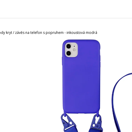
CHARCOAL MENTOL - NÁHRADNÍ
MASKA NA OBLIČ
NÁPLŇ
120 Kč
65 Kč
y kryt / závěs na telefon s popruhem - inkoustová modrá