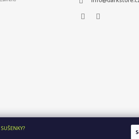
info@darkstore.c
Facebook
Instagram
 SUŠENKY?
S