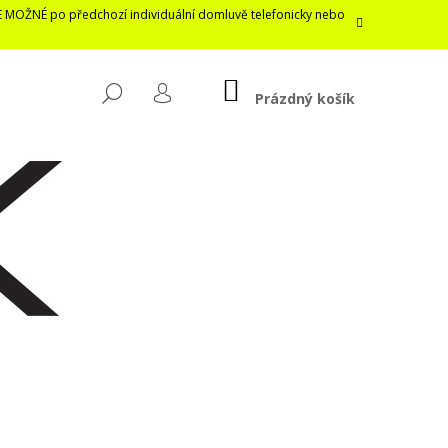
E MOŽNÉ po předchozí individuální domluvě telefonicky nebo
NÁKUPNÍ
HLEDAT
KOŠÍK
Prázdný košík
PŘIHLÁŠENÍ
Následující
LASTICKÁ ROUŠKA /