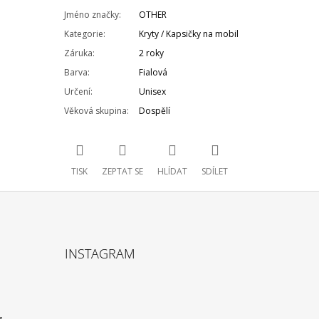
Jméno značky
:
OTHER
Kategorie
:
Kryty / Kapsičky na mobil
Záruka
:
2 roky
Barva
:
Fialová
Určení
:
Unisex
Věková skupina
:
Dospělí
TISK
ZEPTAT SE
HLÍDAT
SDÍLET
INSTAGRAM