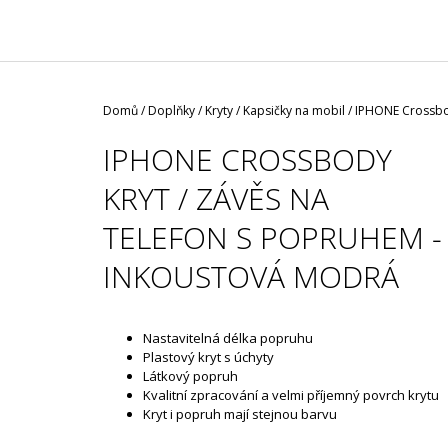
/ ČERNÁ ROUŠKA / TYP FISH
35 Kč
Domů
/
Doplňky
/
Kryty / Kapsičky na mobil
/
IPHONE Crossbod
IPHONE CROSSBODY
KRYT / ZÁVĚS NA
TELEFON S POPRUHEM -
INKOUSTOVÁ MODRÁ
Nastavitelná délka popruhu
Plastový kryt s úchyty
Látkový popruh
Kvalitní zpracování a velmi příjemný povrch krytu
Kryt i popruh mají stejnou barvu