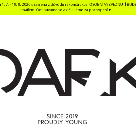
í 1. 7. - 19. 9. 2026 uzavřena z důvodu rekonstrukce, OSOBNÍ VYZVEDNUTÍ BUD
emailem. Omlouváme se a děkujeme za pochopení ♥
CO POTŘEBUJETE NAJÍT?
HLEDAT
DOPORUČUJEME
DARK BLACK ČERNÁ DENTÁLNÍ NIT -
ČERNÁ UNISEX E