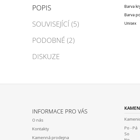
POPIS
Barva kr
Barva p
SOUVISEJÍCÍ (5)
Unisex
PODOBNÉ (2)
DISKUZE
Z
Á
KAMEN
INFORMACE PRO VÁS
P
Kamenic
O nás
A
Po - Pá 
Kontakty
T
So 12:
Kamenná prodejna
Ne Z