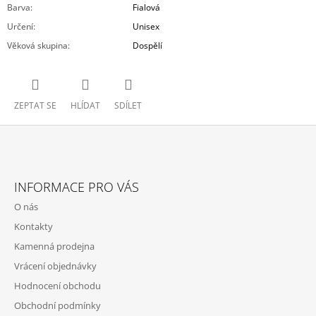
Barva
:
Fialová
Určení
:
Unisex
Věková skupina
:
Dospělí
ZEPTAT SE
HLÍDAT
SDÍLET
Z
Á
INFORMACE PRO VÁS
P
O nás
A
Kontakty
T
Kamenná prodejna
Í
Vrácení objednávky
Hodnocení obchodu
Obchodní podmínky