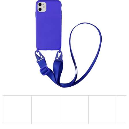
A
J
Í
T
?
HLEDAT
D
O
P
O
R
U
Č
U