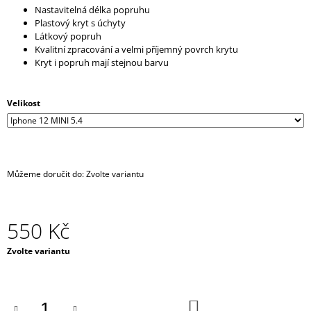
Nastavitelná délka popruhu
J
Plastový kryt s úchyty
E
Látkový popruh
M
Kvalitní zpracování a velmi příjemný povrch krytu
E
Kryt i popruh mají stejnou barvu
IRONIC
CANDLES
Velikost
-
LEPŠÍ
ZAPÁLIT
SVÍČKU,
NEŽ
MANŽELA
Můžeme doručit do:
Zvolte variantu
390
Kč
550 Kč
Měrná
Zvolte variantu
cena:
DO