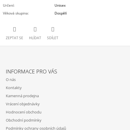
Určení
:
Unisex
Věková skupina
:
Dospělí
ZEPTAT SE
HLÍDAT
SDÍLET
Z
Á
INFORMACE PRO VÁS
P
O nás
A
Kontakty
T
Kamenná prodejna
Í
Vrácení objednávky
Hodnocení obchodu
Obchodní podmínky
Podmínky ochrany osobních údajů