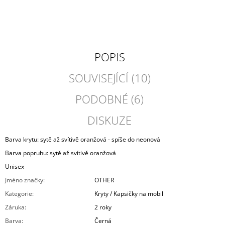
POPIS
SOUVISEJÍCÍ (10)
PODOBNÉ (6)
DISKUZE
Barva krytu: sytě až svítivě oranžová - spíše do neonová
Barva popruhu: sytě až svítivě oranžová
Unisex
Jméno značky
:
OTHER
Kategorie
:
Kryty / Kapsičky na mobil
Záruka
:
2 roky
Barva
:
Černá