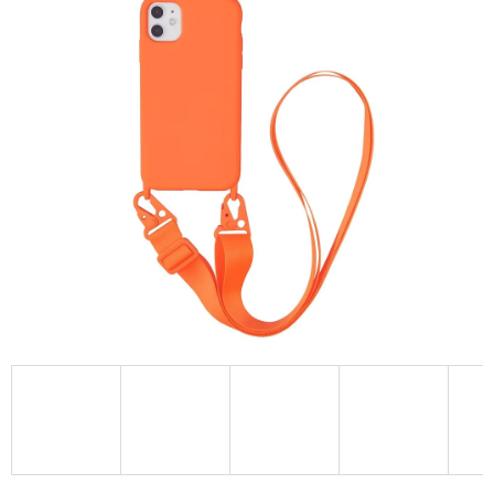
A
J
Í
T
?
HLEDAT
D
O
P
O
R
U
Č
U