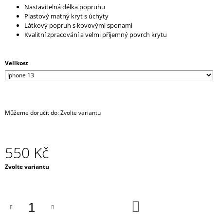
Nastavitelná délka popruhu
J
Plastový matný kryt s úchyty
E
Látkový popruh s kovovými sponami
M
Kvalitní zpracování a velmi příjemný povrch krytu
E
RESPIRÁTOR
Velikost
BLACK
FFP2
/
KN95
MASKA
/
Můžeme doručit do:
Zvolte variantu
ČERNÁ
ROUŠKA
/
TYP
550 Kč
FISH
35
Měrná
Zvolte variantu
Kč
cena:
DO
KOŠÍKU