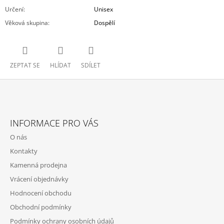
Určení
:
Unisex
Věková skupina
:
Dospělí
ZEPTAT SE
HLÍDAT
SDÍLET
Z
Á
INFORMACE PRO VÁS
P
O nás
A
Kontakty
T
Kamenná prodejna
Í
Vrácení objednávky
Hodnocení obchodu
Obchodní podmínky
Podmínky ochrany osobních údajů