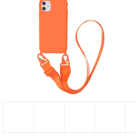
A
J
Í
T
?
HLEDAT
D
O
P
O
R
U
Č
U