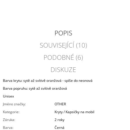
POPIS
SOUVISEJÍCÍ (10)
PODOBNÉ (6)
DISKUZE
Barva krytu: sytě až svítivě oranžová - spíše do neonová
Barva popruhu: sytě až svítivě oranžová
Unisex
Jméno značky
:
OTHER
Kategorie
:
Kryty / Kapsičky na mobil
Záruka
:
2 roky
Barva
:
Černá