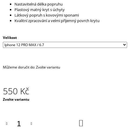
Nastavitelná délka popruhu
J
Plastový matný kryt s úchyty
E
Látkový popruh s kovovými sponami
M
Kvalitní zpracování a velmi příjemný povrch krytu
E
IPHONE
Velikost
CROSSBODY
KRYT
/
ZÁVĚS
NA
TELEFON
Můžeme doručit do:
Zvolte variantu
S
POPRUHEM
-
ČERNÝ
550 Kč
KRYT
/
ČERNÝ
Měrná
Zvolte variantu
POPRUH
cena:
550
Kč
DO
KOŠÍKU