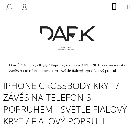
K
Přejít
NÁKUP
M
HLEDAT
na
KOŠÍK
O
PŘIHLÁŠENÍ
ZPĚT
ZPĚT
obsah
Š
Í
C
K
O
P
O
T
Domů
/
Doplňky
/
Kryty / Kapsičky na mobil
/
IPHONE Crossbody kryt /
Ř
závěs na telefon s popruhem - světle fialový kryt / fialový popruh
E
IPHONE CROSSBODY KRYT /
B
ZÁVĚS NA TELEFON S
U
J
POPRUHEM - SVĚTLE FIALOVÝ
E
KRYT / FIALOVÝ POPRUH
T
E
N