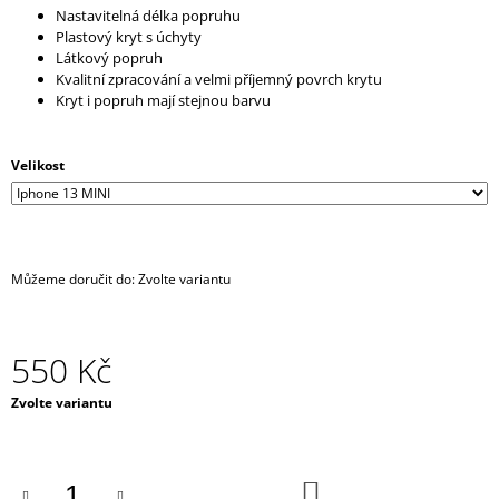
Nastavitelná délka popruhu
J
Plastový kryt s úchyty
E
Látkový popruh
M
Kvalitní zpracování a velmi příjemný povrch krytu
E
Kryt i popruh mají stejnou barvu
IRONIC
CANDLES
Velikost
-
ASSHOLE
REPELENT
-
ŽÍHANÁ
290
Můžeme doručit do:
Zvolte variantu
Kč
550 Kč
Měrná
Zvolte variantu
cena:
DO