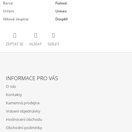
Barva
:
Fialová
Určení
:
Unisex
Věková skupina
:
Dospělí
ZEPTAT SE
HLÍDAT
SDÍLET
Z
Á
INFORMACE PRO VÁS
P
O nás
A
Kontakty
T
Kamenná prodejna
Í
Vrácení objednávky
Hodnocení obchodu
Obchodní podmínky