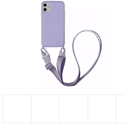
A
J
Í
T
?
HLEDAT
D
O
P
O
R
U
Č
U