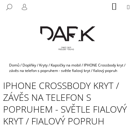
K
Přejít
NÁKUP
M
HLEDAT
na
KOŠÍK
O
PŘIHLÁŠENÍ
ZPĚT
ZPĚT
obsah
Š
Í
C
K
O
P
O
T
Domů
/
Doplňky
/
Kryty / Kapsičky na mobil
/
IPHONE Crossbody kryt /
Ř
závěs na telefon s popruhem - světle fialový kryt / fialový popruh
E
IPHONE CROSSBODY KRYT /
B
ZÁVĚS NA TELEFON S
U
J
POPRUHEM - SVĚTLE FIALOVÝ
E
KRYT / FIALOVÝ POPRUH
T
E
N